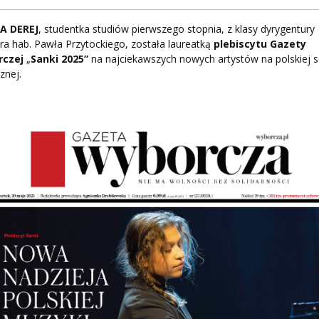
PNI
A DEREJ
, studentka studiów pierwszego stopnia, z klasy dyrygentury
dra hab. Pawła Przytockiego, została laureatką
plebiscytu
Gazety
czej
„
Sanki 2025”
na najciekawszych nowych artystów na polskiej s
znej.
EKTÓW
ZNE