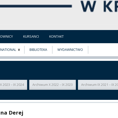
COWNICY
KURSANCI
KONTAKT
RNATIONAL
BIBLIOTEKA
WYDAWNICTWO
E
MUS+
ER
 2023 – IX 2024
Archiwum X 2022 – IX 2023
Archiwum IX 2021 – IX 2
A
na Derej