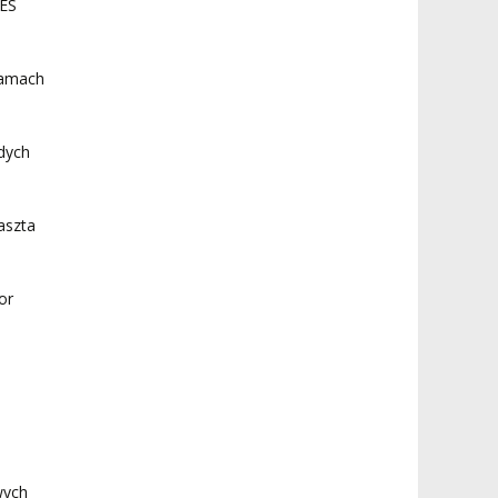
ES
.
ramach
dych
aszta
or
wych