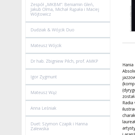
Zespół „MKBM”: Beniamin Gleń,
Jakub Olma, Michał Rąpała i Maciej
Wójtowicz
Dudziak & Wójcik Duo
Mateusz Wójcik
Dr hab. Zbigniew Pilch, prof. AMKP
Hania 
Absolw
Igor Zygmunt
jazzo
(komp
(dyryg
Mateusz Wąż
został
Radia 
Anna Leśniak
ilustr
charak
laurea
Duet: Szymon Czapik i Hanna
artyst
Zalewska
i aran