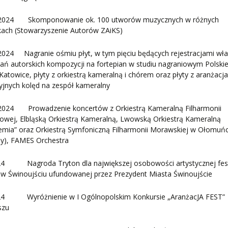
2024 Skomponowanie ok. 100 utworów muzycznych w różnych
kach (Stowarzyszenie Autorów ZAiKS)
2024 Nagranie ośmiu płyt, w tym pięciu będących rejestracjami wł
ń autorskich kompozycji na fortepian w studiu nagraniowym Polski
Katowice, płyty z orkiestrą kameralną i chórem oraz płyty z aranżacj
yjnych kolęd na zespół kameralny
2024 Prowadzenie koncertów z Orkiestrą Kameralną Filharmonii
owej, Elbląską Orkiestrą Kameralną, Lwowską Orkiestrą Kameralną
emia” oraz Orkiestrą Symfoniczną Filharmonii Morawskiej w Ołomuń
hy), FAMES Orchestra
24 Nagroda Tryton dla największej osobowości artystycznej fes
w Świnoujściu ufundowanej przez Prezydent Miasta Świnoujście
24 Wyróżnienie w I Ogólnopolskim Konkursie „AranżacJA FEST”
szu