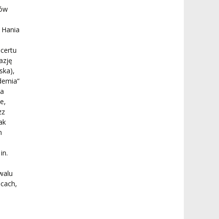
rów
 Hania
certu
azję
ska),
demia”
ia
e,
zz
ak
n
in.
,
walu
icach,