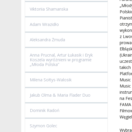
„Młod
Viktoriia Shamanska
Polsk
Piani
otrzym
Adam Wrazidło
wykona
z Lwow
Aleksandra Żmuda
prowad
Elbląs
(Ukrai
Anna Prucnal, Artur Łukasik i Eryk
Koszela wyróżnieni w programie
uczes
„Młoda Polska”
takich
Platfo
Music 
Milena Sołtys-Walosik
Music
instru
Jakub Olma & Maria Flader Duo
na Fes
FAMA F
Dominik Radoń
Filmo
Węgiel
Szymon Golec
Wybran