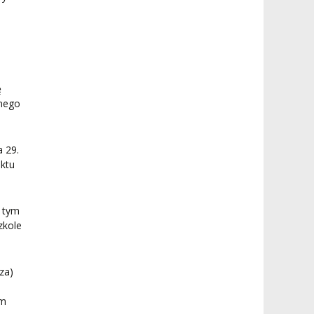
ę
znego
 29.
ektu
 tym
zkole
za)
ym