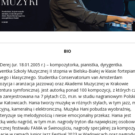
BIO
Derej (ur. 18.01.2005 r.) – kompozytorka, pianistka, dyrygentka.
entka Szkoły Muzycznej II stopnia w Bielsku-Białej w klasie fortepia
wego i klasycznego. Studentka Conservatorium van Amsterdam
ozycja i aranżacja jazzowa) oraz Akademii Muzycznej w Krakowie
entura symfoniczna). Jest autorką ponad 100 kompozycji, z których c
a zarejestrowana na 7 płytach CD, m.in. w studiu nagraniowym Polsk
w Katowicach. Hania tworzy muzykę w różnych stylach, w tym jazz, 
acyjną, kameralną i elektroniczną. Muzyka Hani pobudza wyobraźnię,
teryzuje się melodyjnością i niesie emocjonalny przekaz. Hania jest
tką wielu nagród, w tym m.in. nagrody tryton dla największej osobow
ycznej festiwalu FAMA w Świnoujściu, nagrody specjalnej za kompozy
żacje w ramach Junior Jazz Festival 2023 w Wadowicach oraz nagrody