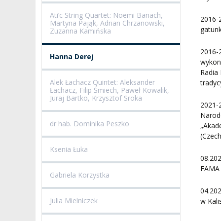
Ati’c String Quartet: Noemi Banach,
2016-
Martyna Pająk, Adrian Chrzanowski,
gatun
Zuzanna Kamińska
2016-
Hanna Derej
wykona
Radia 
Alek Łachacz Quintet: Aleksander
tradyc
Łachacz, Filip Śmiech, Paweł Kowalik,
Juraj Bartko, Krzysztof Sroka
2021-
Narod
dr hab. Dominika Peszko
„Akad
(Czec
Ksenia Łuka
08.20
FAMA 
Gabriela Korzystka
04.20
Julia Mielniczek
w Kali