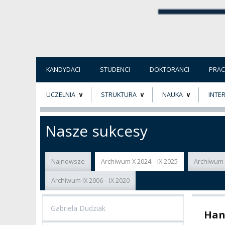
KANDYDACI
STUDENCI
DOKTORANCI
PRA
UCZELNIA
STRUKTURA
NAUKA
INTE
O NAS
ORGANY UCZELNI
PROJEKTY BADAWCZ
ERAS
Nasze sukcesy
PATRON
WŁADZE
EWALUACJA
POW
Najnowsze
Archiwum X 2024 – IX 2025
Archiwum X
KADRA PEDAGOGICZNA
WYDZIAŁY
JAKOŚĆ KSZTAŁCENI
Archiwum IX 2006 – IX 2020
WYBORY
JEDNOSTKI NAUKOWE
NOSTRYFIKACJA
DYPLOMÓW
Gabriela Dudziak
Han
DOKTORATY HC
OGÓLNOUCZELNIANY