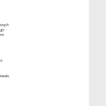
asnych
ego
ami
cu
tiwalu