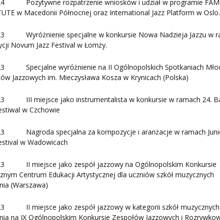
24 Pozytywne rozpatrzenie wniosków i udział w programie FAM
UTE w Macedonii Północnej oraz International Jazz Platform w Oslo
23 Wyróżnienie specjalne w konkursie Nowa Nadzieja Jazzu w 
ycji Novum Jazz Festival w Łomży.
23 Specjalne wyróżnienie na II Ogólnopolskich Spotkaniach Mło
tów Jazzowych im. Mieczysława Kosza w Krynicach (Polska)
23 III miejsce jako instrumentalista w konkursie w ramach 24. B
estiwal w Czchowie
23 Nagroda specjalna za kompozycje i aranżacje w ramach Juni
estival w Wadowicach
23 II miejsce jako zespół jazzowy na Ogólnopolskim Konkursie
znym Centrum Edukacji Artystycznej dla uczniów szkół muzycznych
pnia (Warszawa)
23 II miejsce jako zespół jazzowy w kategorii szkół muzycznych
pnia na IX Ogólnopolskim Konkursie Zespołów Jazzowych i Rozrywko