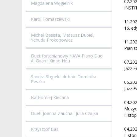
02.20
Magdalena Węgielnik
INSTIT
Karol Tomaszewski
11.20
16. ed
Michał Basista, Mateusz Dubiel,
Yehuda Prokopowicz
11.20
Pianis
Duet fortepianowy HAVA Piano Duo
Ai Guan i Xinao Hou
07.20
Jazz F
Sandra Stępek i dr hab. Dominika
Peszko
06.20
Jazz F
Bartłomiej Kiecana
04.20
Muzyc
Duet: Joanna Zaucha i Julia Czajka
II sto
04.20
Krzysztof Bas
II sto