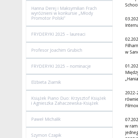
School
Hanna Derej i Maksymilian Frach
wyróżnieni w konkursie „Młody
Promotor Polski”
03.20
Intern
FRYDERYKI 2025 – laureaci
02.20
Filha
Profesor Joachim Grubich
w San
01.20
FRYDERYKI 2025 – nominacje
Międz
„Hania
Elżbieta Ziarnik
2022-
Książek Piano Duo: Krzysztof Książek
równi
i Agnieszka Zahaczewska-Książek
Filmo
Paweł Michalik
07.20
w ram
jedneg
Szymon Czapik