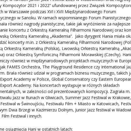
y Kompozytor 2021 i 2022” ufundowanej przez Związek Kompozyto
ich w Warszawie podczas XVI i XVII Międzynarodowego Forum
stycznego w Sanoku. W ramach wspomnianego Forum Pianistycznego
ała również nagrody pianistyczne, takie jak wyróżnienie za najlepsze
nie koncertu z Orkiestrą Kameralną Filharmonii Narodowej oraz kon
ską Orkiestrą Kameralną „Akademia”. Jako dyrygent Hania miała ok
zić koncerty m.in. z Orkiestrą Kameralną Filharmonii Narodowej (Pol
ką Orkiestrą Kameralną (Polska), Lwowską Orkiestrą Kameralną „Aka
na) oraz Orkiestrą Symfoniczną Filharmonii Morawskiej (Czechy). Han
tniczy również w międzynarodowych projektach muzycznych w Europi
 jak FAMES Orchestra, The Playground Residence czy International Ja
rm. Brała również udział w programach biznesu muzycznego, takich j
Export Academy w Polsce, Global Conservatory czy Eastern Europea
 Export Academy. Na koncertach występuje w różnych składach
mentalnych, w zależności od prezentowanych kompozycji. Zagrała m. 
tiwalu Jazz w Runach w Gliwicach, Summer Jazz Festiwal w Krakowie
estiwal w Świnoujściu, Festiwalu Film + Miasto w Katowicach, Festi
wym Dwa Brzegi w Kazimierzu Dolnym, Junior Jazz festiwal w Wadow
 Film Festiwal i innych.
e osiągnięcia Hani w ostatnich latach: