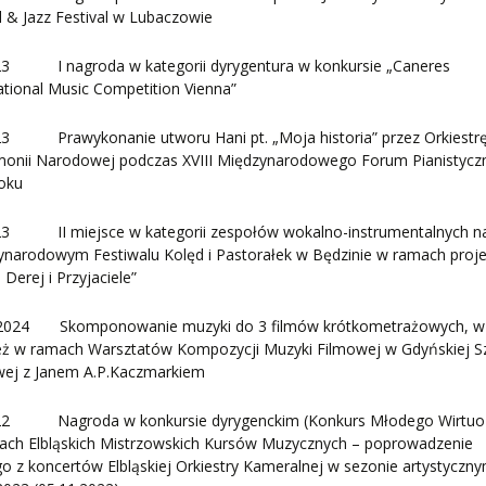
 & Jazz Festival w Lubaczowie
23 I nagroda w kategorii dyrygentura w konkursie „Caneres
ational Music Competition Vienna”
23 Prawykonanie utworu Hani pt. „Moja historia” przez Orkiestr
rmonii Narodowej podczas XVIII Międzynarodowego Forum Pianistyc
oku
23 II miejsce w kategorii zespołów wokalno-instrumentalnych na
ynarodowym Festiwalu Kolęd i Pastorałek w Będzinie w ramach proj
 Derej i Przyjaciele”
2024 Skomponowanie muzyki do 3 filmów krótkometrażowych, w
eż w ramach Warsztatów Kompozycji Muzyki Filmowej w Gdyńskiej S
wej z Janem A.P.Kaczmarkiem
22 Nagroda w konkursie dyrygenckim (Konkurs Młodego Wirtuo
ach Elbląskich Mistrzowskich Kursów Muzycznych – poprowadzenie
o z koncertów Elbląskiej Orkiestry Kameralnej w sezonie artystyczn