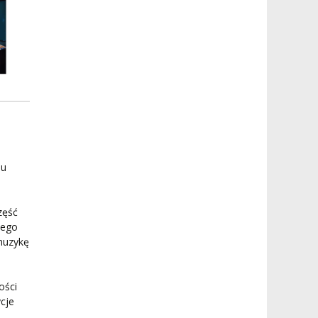
nu
zęść
iego
muzykę
ości
cje