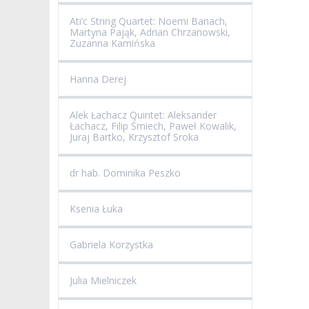
Ati’c String Quartet: Noemi Banach,
Martyna Pająk, Adrian Chrzanowski,
Zuzanna Kamińska
Hanna Derej
Alek Łachacz Quintet: Aleksander
Łachacz, Filip Śmiech, Paweł Kowalik,
Juraj Bartko, Krzysztof Sroka
dr hab. Dominika Peszko
Ksenia Łuka
Gabriela Korzystka
Julia Mielniczek