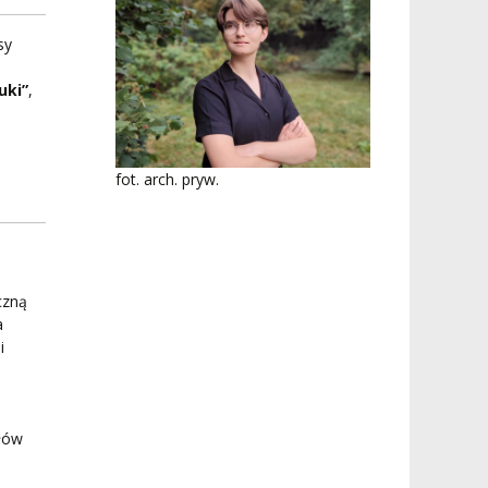
sy
uki”
,
fot. arch. pryw.
czną
a
i
słów