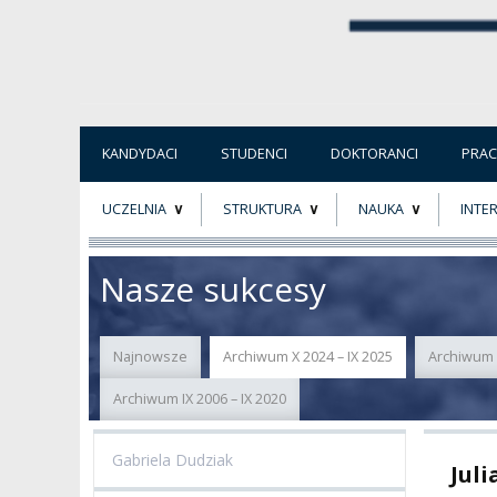
KANDYDACI
STUDENCI
DOKTORANCI
PRA
UCZELNIA
STRUKTURA
NAUKA
INTE
O NAS
ORGANY UCZELNI
PROJEKTY BADAWCZ
ERAS
Nasze sukcesy
PATRON
WŁADZE
EWALUACJA
POW
Najnowsze
Archiwum X 2024 – IX 2025
Archiwum X
KADRA PEDAGOGICZNA
WYDZIAŁY
JAKOŚĆ KSZTAŁCENI
Archiwum IX 2006 – IX 2020
WYBORY
JEDNOSTKI NAUKOWE
NOSTRYFIKACJA
DYPLOMÓW
Gabriela Dudziak
Juli
DOKTORATY HC
OGÓLNOUCZELNIANY