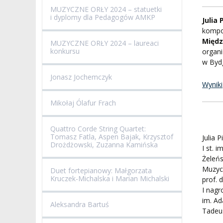
ZESPÓŁ DYDAKTYCZNY
NOSTRYFIKACJA STO
MUZYCZNE ORŁY 2024 – statuetki
i dyplomy dla Pedagogów AMKP
Julia
PROFESURY HONOROWE
SZKOŁA DOKTORSKA
POSTĘPOWANIA
kompoz
AWANSOWE
Międz
MUZYCZNE ORŁY 2024 – laureaci
EXCELLENCE IN TEACHING
konkursu
organ
STUDIA PODYPLOMOWE
w Bydg
POTWIERDZANIE EF
MAGNUS IN DOCTRINA
UCZENIA SIĘ
Jonasz Jochemczyk
ADMINISTRACJA
Wyniki
ORKIESTRY AKADEMICKIE
DOKUMENTY PUBLIC
Mikołaj Ólafur Frach
I CHÓR AMKP
RZECZNICY
DRUGIEJ KATEGORII
Quattro Corde String Quartet:
SALE KONCERTOWE
BIBLIOTEKA
Tomasz Fatla, Aspen Bajak, Krzysztof
Julia 
Drożdżowski, Zuzanna Kamińska
I st. 
BRANDBOOK
PENDERECKI ACADEMY
Żeleńs
PRESS
Muzycz
Duet fortepianowy: Małgorzata
Kruczek-Michalska i Marian Michalski
DOSTĘPNOŚĆ
prof. 
DOM STUDENCKI
I nag
im. Ad
Aleksandra Bartuś
Tadeu