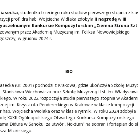
PNI
 Piasecka
, studentka trzeciego roku studiów pierwszego stopnia z kla
ycji prof. dra hab. Wojciecha Widłaka zdobyła
II nagrodę
w
III
yuczelnianym Konkursie Kompozytorskim „Ciemna Strona Szt
izowanym przez Akademię Muzyczną im. Feliksa Nowowiejskiego
oszczy, w grudniu 2024 r.
EKTÓW
ZNE
BIO
Piasecka (ur. 2001) pochodzi z Krakowa, gdzie ukończyła Szkołę Muzy
im. Stanisława Wiechowicza oraz Szkołę Muzyczną II st. im. Władysław
kiego. W roku 2022 rozpoczęła studia pierwszego stopnia w Akademi
nej im. Krzysztofa Pendereckiego w Krakowie w klasie kompozycji
dr hab. Wojciecha Widłaka oraz w klasie rytmiki. W roku 2024 zdobyła
rodę XXXII Ogólnopolskiego Otwartego Konkursu Kompozytorskiego
ama Didura w Sanoku, za utwór „Nokturn” na sopran i fortepian do 
sza Micińskiego.