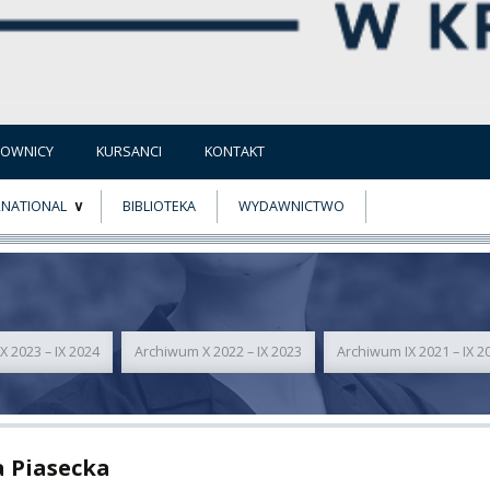
COWNICY
KURSANCI
KONTAKT
RNATIONAL
BIBLIOTEKA
WYDAWNICTWO
E
MUS+
ER
 2023 – IX 2024
Archiwum X 2022 – IX 2023
Archiwum IX 2021 – IX 2
A
a Piasecka