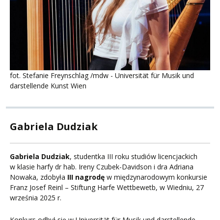
fot. Stefanie Freynschlag /
mdw -
Universität
für Musik und
darstellende Kunst Wien
Gabriela Dudziak
Gabriela Dudziak
, studentka III roku studiów licencjackich
w klasie harfy dr hab. Ireny Czubek-Davidson i dra Adriana
Nowaka, zdobyła
III nagrodę
w międzynarodowym konkursie
Franz Josef Reinl – Stiftung Harfe Wettbewetb, w Wiedniu, 27
września 2025 r.
Konkurs odbył się w Universität für Musik und darstellende