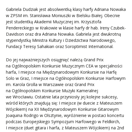
Gabriela Dudziak jest absolwentką klasy harfy Adriana Nowaka
w ZPSM im. Stanisława Moniuszki w Bielsku-Białej. Obecnie
jest studentką Akademii Muzycznej im. Krzysztofa
Pendereckiego w Krakowie w klasie harfy dr hab. Ireny Czubek-
Davidson oraz dra Adriana Nowaka. Gabriela jest dwukrotną
stypendystką Ministra Kultury i Dziedzictwa Narodowego,
Fundacji Teresy Sahakian oraz Soroptimist International.
Do jej najważniejszych osiągnięć należą Grand Prix
na Ogólnopolskim Konkursie Muzycznym CEA w specjalności
harfa, I miejsce na Międzynarodowym Konkursie na Harfę
Solo w Graz, I miejsce na Ogólnopolskim Konkursie Harfowym
im. Karola Grolla w Warszawie oraz Grand Prix
na Ogólnopolskim Konkursie Muzyki Kameralnej
we Wrocławiu. Ostatnie lata przyniosły jej kolejne sukcesy,
wśród których znajdują się: I miejsce (w duecie z Mateuszem
Wójcikiem) na XII Międzynarodowym Konkursie Gitarowym
Joaquina Rodrigo w Olsztynie, wyróżnienie w postaci koncertu
podczas Europejskiego Sympozjum Harfowego w Feldkirch,
I miejsce (duet gitara i harfa, z Mateuszem Wójcikiem) na 2nd