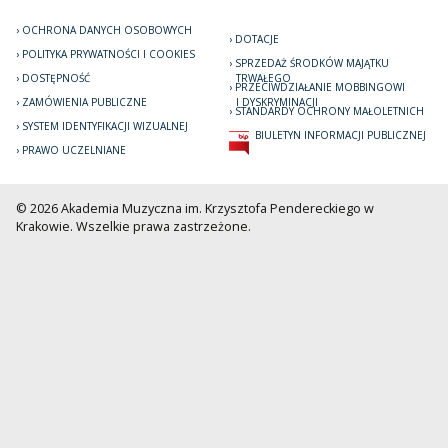
OCHRONA DANYCH OSOBOWYCH
DOTACJE
POLITYKA PRYWATNOŚCI I COOKIES
SPRZEDAŻ ŚRODKÓW MAJĄTKU
DOSTĘPNOŚĆ
TRWAŁEGO
PRZECIWDZIAŁANIE MOBBINGOWI
ZAMÓWIENIA PUBLICZNE
I DYSKRYMINACJI
STANDARDY OCHRONY MAŁOLETNICH
SYSTEM IDENTYFIKACJI WIZUALNEJ
BIULETYN INFORMACJI PUBLICZNEJ
PRAWO UCZELNIANE
© 2026 Akademia Muzyczna im. Krzysztofa Pendereckiego w
Krakowie. Wszelkie prawa zastrzeżone.