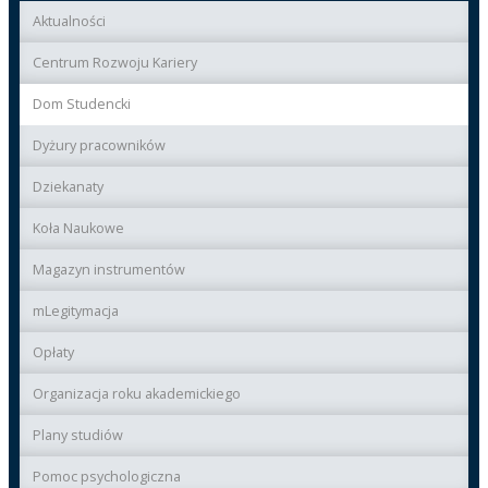
Aktualności
Centrum Rozwoju Kariery
Dom Studencki
Dyżury pracowników
Dziekanaty
Koła Naukowe
Magazyn instrumentów
mLegitymacja
Opłaty
Organizacja roku akademickiego
Plany studiów
Pomoc psychologiczna