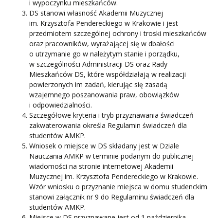
i wypoczynku mieszkańców.
DS stanowi własność Akademii Muzycznej
im. Krzysztofa Pendereckiego w Krakowie i jest
przedmiotem szczególnej ochrony i troski mieszkańców
oraz pracowników, wyrażającej się w dbałości
o utrzymanie go w należytym stanie i porządku,
w szczególności Administracji DS oraz Rady
Mieszkańców DS, które współdziałają w realizacji
powierzonych im zadań, kierując się zasadą
wzajemnego poszanowania praw, obowiązków
i odpowiedzialności.
Szczegółowe kryteria i tryb przyznawania świadczeń
zakwaterowania określa Regulamin świadczeń dla
studentów AMKP.
Wniosek o miejsce w DS składany jest w Dziale
Nauczania AMKP w terminie podanym do publicznej
wiadomości na stronie internetowej Akademii
Muzycznej im. Krzysztofa Pendereckiego w Krakowie.
Wzór wniosku o przyznanie miejsca w domu studenckim
stanowi załącznik nr 9 do Regulaminu świadczeń dla
studentów AMKP.
Miejsce w DS przyznawane jest od 1 października