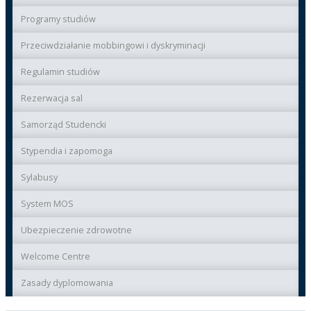
Programy studiów
Przeciwdziałanie mobbingowi i dyskryminacji
Regulamin studiów
Rezerwacja sal
Samorząd Studencki
Stypendia i zapomoga
Sylabusy
System MOS
Ubezpieczenie zdrowotne
Welcome Centre
Zasady dyplomowania