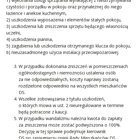
1) wykonania usługi sprzątania wynikającej z nieutrzymywania
czystości i porządku w pokoju oraz przynależnej do niego
łazience i aneksie kuchennym,
2) uszkodzenia wyposażenia i elementów stałych pokoju,
3) uszkodzenia lub zniszczenia sprzętu będącego własnością
uczelni,
4) uszkodzenia pianina,
5) zagubienia lub uszkodzenia otrzymanego klucza do pokoju,
6) nieuzasadnionego użycia instalacji przeciwpożarowej.
W przypadku dokonania zniszczeń w pomieszczeniach
ogólnodostępnych i niemożności ustalenia osób
za nie odpowiedzialnych, koszty naprawy zostaną
rozdzielone odpowiednio na wszystkich mieszkańców
DS.
Wszelkie zobowiązania z tytułu uszkodzeń,
o których mowa w ust. 2 nieuregulowane w terminie
będą potracone z kaucji.
W przypadku wandalizmu należna kwota do zapłaty
za zniszczenia może zostać podwyższona o 100%.
Decyzję w tej sprawie podejmuje kierownik
DS po zasięgnięciu opinii Rady Mieszkańców DS.