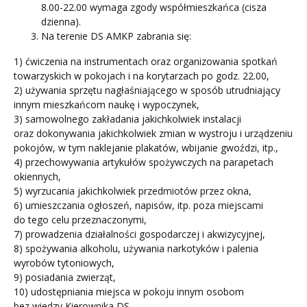
8.00-22.00 wymaga zgody współmieszkańca (cisza
dzienna).
Na terenie DS AMKP zabrania się:
1) ćwiczenia na instrumentach oraz organizowania spotkań
towarzyskich w pokojach i na korytarzach po godz. 22.00,
2) używania sprzętu nagłaśniającego w sposób utrudniający
innym mieszkańcom naukę i wypoczynek,
3) samowolnego zakładania jakichkolwiek instalacji
oraz dokonywania jakichkolwiek zmian w wystroju i urządzeniu
pokojów, w tym naklejanie plakatów, wbijanie gwoździ, itp.,
4) przechowywania artykułów spożywczych na parapetach
okiennych,
5) wyrzucania jakichkolwiek przedmiotów przez okna,
6) umieszczania ogłoszeń, napisów, itp. poza miejscami
do tego celu przeznaczonymi,
7) prowadzenia działalności gospodarczej i akwizycyjnej,
8) spożywania alkoholu, używania narkotyków i palenia
wyrobów tytoniowych,
9) posiadania zwierząt,
10) udostępniania miejsca w pokoju innym osobom
bez wiedzy Kierownika DS.