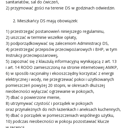
sanitariatów, sal do ćwiczeń,
2) przyjmować gości na terenie DS w godzinach odwiedzin.
Mieszkańcy DS mają obowiązek:
1) przestrzegać postanowień niniejszego regulaminu,
2) uiszczać w terminie wszelkie opłaty,
3) podporządkowywać się zaleceniom Administracji DS,
4) przestrzegać przepisów przeciwpożarowych i BHP, w tym
Instrukcji przeciwpożarowej,
5) zapoznać się z klauzulą informacyjną wynikającą z art. 13
i art. 14 RODO zamieszczoną na stronie internetowej AMKP,
6) w sposób racjonalny i ekooszczędny korzystać z energii
elektrycznej i wody, nie przegrzewać pokoi i użytkowanych
pomieszczeń powyżej 20 stopni, w okresach dłuższej
nieobecności wyłączać ogrzewanie w pokojach,
7) dbać o powierzone mienie,
8) utrzymywać czystość i porządek w pokojach
oraz przynależnych do nich łazienkach i aneksach kuchennych,
9) dbać o porządek w pomieszczeniach wspólnego użytku,
10) podczas nieobecności w pokoju pozostawiać klucze
w recepcji,