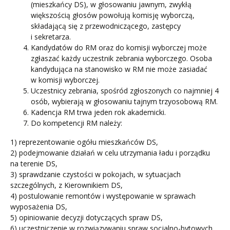
(mieszkańcy DS), w głosowaniu jawnym, zwykłą
większością głosów powołują komisję wyborczą,
składającą się z przewodniczącego, zastępcy
i sekretarza.
Kandydatów do RM oraz do komisji wyborczej może
zgłaszać każdy uczestnik zebrania wyborczego. Osoba
kandydująca na stanowisko w RM nie może zasiadać
w komisji wyborczej.
Uczestnicy zebrania, spośród zgłoszonych co najmniej 4
osób, wybierają w głosowaniu tajnym trzyosobową RM.
Kadencja RM trwa jeden rok akademicki.
Do kompetencji RM należy:
1) reprezentowanie ogółu mieszkańców DS,
2) podejmowanie działań w celu utrzymania ładu i porządku
na terenie DS,
3) sprawdzanie czystości w pokojach, w sytuacjach
szczególnych, z Kierownikiem DS,
4) postulowanie remontów i występowanie w sprawach
wyposażenia DS,
5) opiniowanie decyzji dotyczących spraw DS,
6) uczestniczenie w rozwiązywaniu spraw socjalno-bytowych