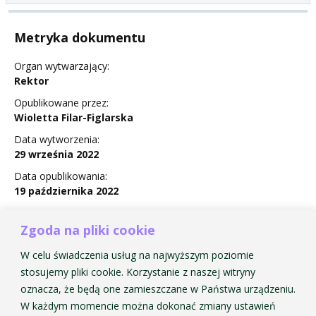
Metryka dokumentu
Organ wytwarzający:
Rektor
Opublikowane przez:
Wioletta Filar-Figlarska
Data wytworzenia:
29 września 2022
Data opublikowania:
19 października 2022
Status:
Obowiązuje
Zgoda na pliki cookie
W celu świadczenia usług na najwyższym poziomie
stosujemy pliki cookie. Korzystanie z naszej witryny
oznacza, że będą one zamieszczane w Państwa urządzeniu.
Zarządzenie Nr 30 w sprawie wprowadzenia Regulaminu
W każdym momencie można dokonać zmiany ustawień
Domu Studenckiego AMKP