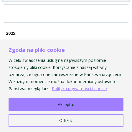
2025:
Raport o stanie zapewniania dostępności jednostki
Zgoda na pliki cookie
Akademia Muzyczna im. Krzysztofa Pendereckiego w
Krakowie
W celu świadczenia usług na najwyższym poziomie
stosujemy pliki cookie. Korzystanie z naszej witryny
oznacza, że będą one zamieszczane w Państwa urządzeniu.
W każdym momencie można dokonać zmiany ustawień
Państwa przeglądarki.
Polityka prywatności i cookie
Strona Główna AMKP
Strona Główna BIP
© 2026 Akademia Muzyczna im. Krzysztofa Pendereckiego w Krakowie. Wszelkie prawa
zastrzeżone.
Akceptuj
Odrzuć