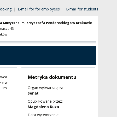
ooking
|
E-mail for for employees
|
E-mail for students
a Muzyczna im. Krzysztofa Pendereckiego w Krakowie
omasza 43
raków
Metryka dokumentu
rwca
wie w
Organ wytwarzający:
j im.
Senat
Opublikowane przez:
Magdalena Kuza
Data wytworzenia: