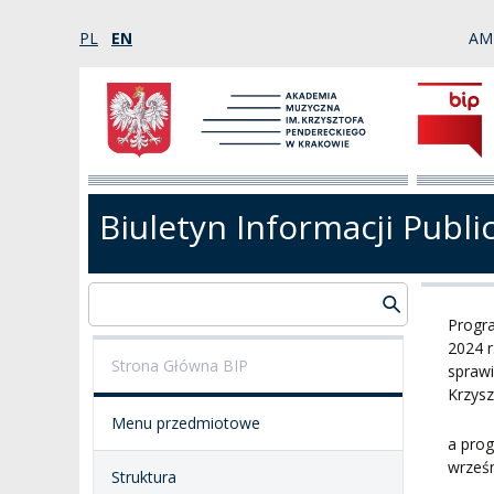
PL
EN
AM
Biuletyn Informacji Publi
Progra
2024 r
Strona Główna BIP
spraw
Krzys
Menu przedmiotowe
a pro
wrześn
Struktura