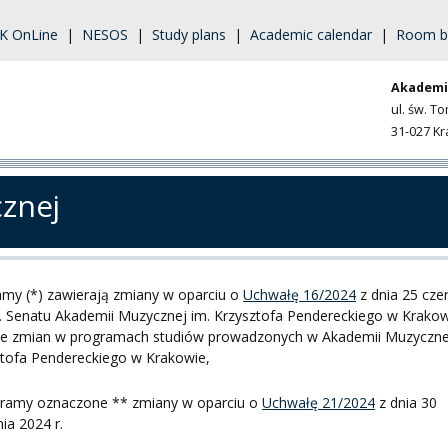
K OnLine
|
NESOS
|
Study plans
|
Academic calendar
|
Room b
Akademi
ul. św. T
31-027 K
cznej
my (*) zawierają zmiany w oparciu o
Uchwałę 16/2024
z dnia 25 cze
. Senatu Akademii Muzycznej im. Krzysztofa Pendereckiego w Krako
ie zmian w programach studiów prowadzonych w Akademii Muzyczne
ztofa Pendereckiego w Krakowie,
gramy oznaczone ** zmiany w oparciu o
Uchwałę 21/2024
z dnia 30
ia 2024 r.