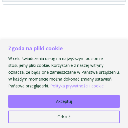
Zgoda na pliki cookie
Sorry, this entry is only available in
Polski
.
W celu świadczenia usług na najwyższym poziomie
stosujemy pliki cookie. Korzystanie z naszej witryny
oznacza, że będą one zamieszczane w Państwa urządzeniu.
W każdym momencie można dokonać zmiany ustawień
Strona Główna AMKP
Strona Główna BIP
Państwa przeglądarki.
Polityka prywatności i cookie
© 2026 Akademia Muzyczna im. Krzysztofa Pendereckiego w Krakowie. Wszelkie prawa
zastrzeżone.
Akceptuj
Odrzuć