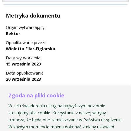
Metryka dokumentu
Organ wytwarzający:
Rektor
Opublikowane przez:
Wioletta Filar-Figlarska
Data wytworzenia:
15 września 2023
Data opublikowania:
20 września 2023
Status:
Obowiązuje
Zgoda na pliki cookie
W celu świadczenia usług na najwyższym poziomie
stosujemy pliki cookie. Korzystanie z naszej witryny
oznacza, że będą one zamieszczane w Państwa urządzeniu.
Zarządzenie Nr 25 w sprawie zmian w Regulaminie
W każdym momencie można dokonać zmiany ustawień
Domu Studenckiego AMKP