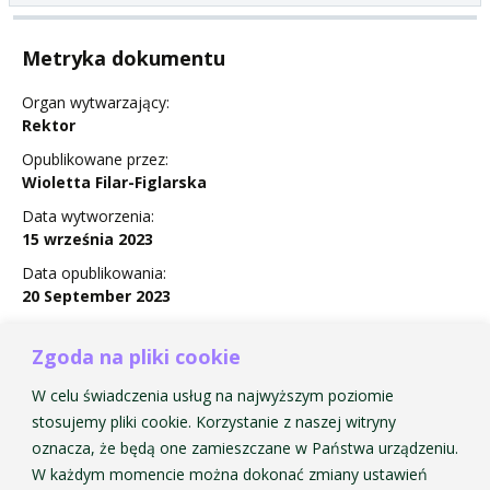
Metryka dokumentu
Organ wytwarzający:
Rektor
Opublikowane przez:
Wioletta Filar-Figlarska
Data wytworzenia:
15 września 2023
Data opublikowania:
20 September 2023
Status:
Obowiązuje
Zgoda na pliki cookie
W celu świadczenia usług na najwyższym poziomie
stosujemy pliki cookie. Korzystanie z naszej witryny
oznacza, że będą one zamieszczane w Państwa urządzeniu.
Zarządzenie Nr 25 w sprawie zmian w Regulaminie
W każdym momencie można dokonać zmiany ustawień
Domu Studenckiego AMKP