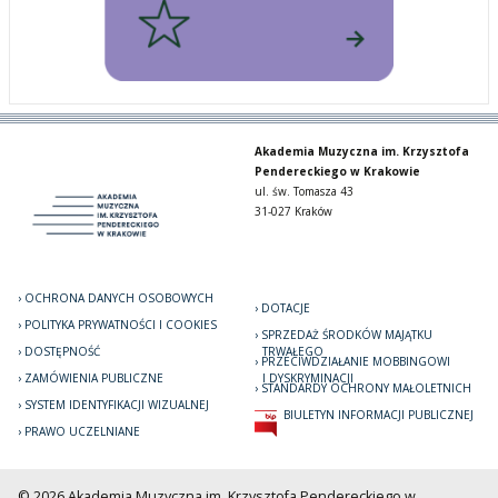
Akademia Muzyczna im. Krzysztofa
Pendereckiego w Krakowie
ul. św. Tomasza 43
31-027 Kraków
OCHRONA DANYCH OSOBOWYCH
DOTACJE
POLITYKA PRYWATNOŚCI I COOKIES
SPRZEDAŻ ŚRODKÓW MAJĄTKU
DOSTĘPNOŚĆ
TRWAŁEGO
PRZECIWDZIAŁANIE MOBBINGOWI
ZAMÓWIENIA PUBLICZNE
I DYSKRYMINACJI
STANDARDY OCHRONY MAŁOLETNICH
SYSTEM IDENTYFIKACJI WIZUALNEJ
BIULETYN INFORMACJI PUBLICZNEJ
PRAWO UCZELNIANE
© 2026 Akademia Muzyczna im. Krzysztofa Pendereckiego w