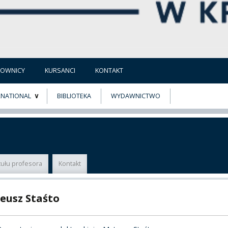
COWNICY
KURSANCI
KONTAKT
RNATIONAL
BIBLIOTEKA
WYDAWNICTWO
E
MUS+
ER
tułu profesora
Kontakt
A
eusz Staśto