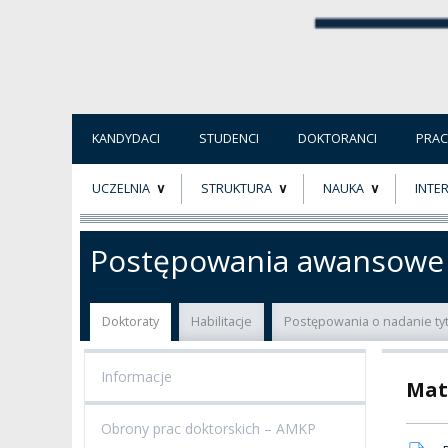
KANDYDACI
STUDENCI
DOKTORANCI
PRA
UCZELNIA
STRUKTURA
NAUKA
INTE
O NAS
ORGANY UCZELNI
PROJEKTY BADAWCZ
ERAS
Postępowania awansowe
PATRON
WŁADZE
EWALUACJA
POW
Doktoraty
Habilitacje
Postępowania o nadanie ty
KADRA PEDAGOGICZNA
WYDZIAŁY
JAKOŚĆ KSZTAŁCENI
Informacje
Mat
WYBORY
JEDNOSTKI NAUKOWE
NOSTRYFIKACJA
DYPLOMÓW
Obrony prac doktorskich – AMKP
DOKTORATY HC
OGÓLNOUCZELNIANY