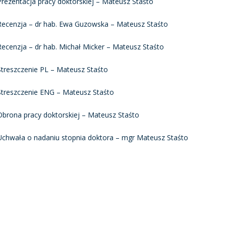
Prezentacja pracy doktorskiej – Mateusz Staśto
PNI
Recenzja – dr hab. Ewa Guzowska – Mateusz Staśto
Recenzja – dr hab. Michał Micker – Mateusz Staśto
EKTÓW
Streszczenie PL – Mateusz Staśto
Streszczenie ENG – Mateusz Staśto
ZNE
Obrona pracy doktorskiej – Mateusz Staśto
Uchwała o nadaniu stopnia doktora – mgr Mateusz Staśto