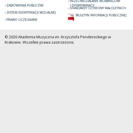
PRZECIWDZIAŁANIE MOBBINGOWI
ZAMÓWIENIA PUBLICZNE
I DYSKRYMINACJI
STANDARDY OCHRONY MAŁOLETNICH
SYSTEM IDENTYFIKACJI WIZUALNEJ
BIULETYN INFORMACJI PUBLICZNEJ
PRAWO UCZELNIANE
© 2026 Akademia Muzyczna im. Krzysztofa Pendereckiego w
Krakowie. Wszelkie prawa zastrzeżone.