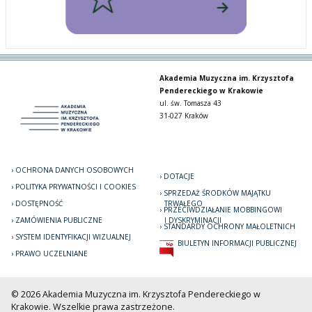
Akademia Muzyczna im. Krzysztofa
Pendereckiego w Krakowie
ul. św. Tomasza 43
31-027 Kraków
OCHRONA DANYCH OSOBOWYCH
DOTACJE
POLITYKA PRYWATNOŚCI I COOKIES
SPRZEDAŻ ŚRODKÓW MAJĄTKU
DOSTĘPNOŚĆ
TRWAŁEGO
PRZECIWDZIAŁANIE MOBBINGOWI
ZAMÓWIENIA PUBLICZNE
I DYSKRYMINACJI
STANDARDY OCHRONY MAŁOLETNICH
SYSTEM IDENTYFIKACJI WIZUALNEJ
BIULETYN INFORMACJI PUBLICZNEJ
PRAWO UCZELNIANE
© 2026 Akademia Muzyczna im. Krzysztofa Pendereckiego w
Krakowie. Wszelkie prawa zastrzeżone.