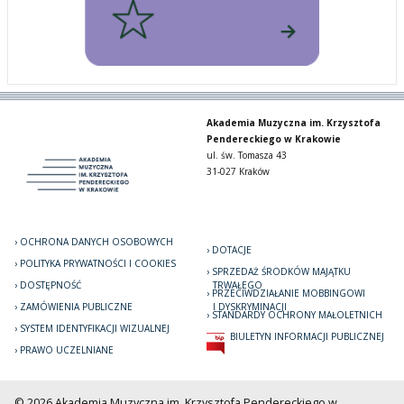
Akademia Muzyczna im. Krzysztofa
Pendereckiego w Krakowie
ul. św. Tomasza 43
31-027 Kraków
OCHRONA DANYCH OSOBOWYCH
DOTACJE
POLITYKA PRYWATNOŚCI I COOKIES
SPRZEDAŻ ŚRODKÓW MAJĄTKU
DOSTĘPNOŚĆ
TRWAŁEGO
PRZECIWDZIAŁANIE MOBBINGOWI
ZAMÓWIENIA PUBLICZNE
I DYSKRYMINACJI
STANDARDY OCHRONY MAŁOLETNICH
SYSTEM IDENTYFIKACJI WIZUALNEJ
BIULETYN INFORMACJI PUBLICZNEJ
PRAWO UCZELNIANE
© 2026 Akademia Muzyczna im. Krzysztofa Pendereckiego w