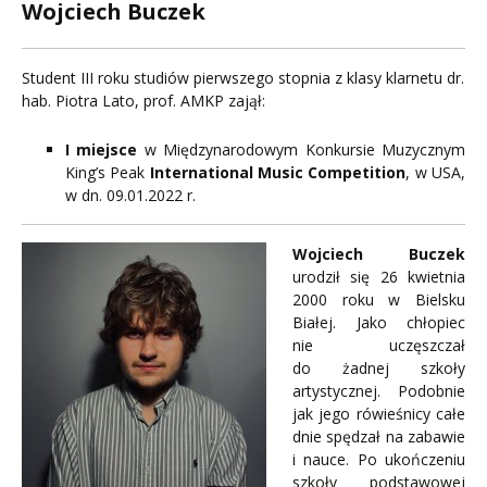
Wojciech Buczek
Student III roku studiów pierwszego stopnia z klasy klarnetu dr.
hab. Piotra Lato, prof. AMKP zajął:
I miejsce
w Międzynarodowym Konkursie Muzycznym
King’s Peak
International Music Competition
, w USA,
w dn. 09.01.2022 r.
Wojciech Buczek
urodził się 26 kwietnia
2000 roku w Bielsku
Białej. Jako chłopiec
nie uczęszczał
do żadnej szkoły
artystycznej. Podobnie
jak jego rówieśnicy całe
dnie spędzał na zabawie
i nauce. Po ukończeniu
szkoły podstawowej