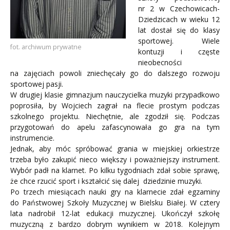
nr 2 w Czechowicach-
Dziedzicach w wieku 12
lat dostał się do klasy
sportowej. Wiele
fot. archiwum prywatne
kontuzji i częste
nieobecności
na zajęciach powoli zniechęcały go do dalszego rozwoju
sportowej pasji.
W drugiej klasie gimnazjum nauczycielka muzyki przypadkowo
poprosiła, by Wojciech zagrał na flecie prostym podczas
szkolnego projektu. Niechętnie, ale zgodził się. Podczas
przygotowań do apelu zafascynowała go gra na tym
instrumencie.
Jednak, aby móc spróbować grania w miejskiej orkiestrze
trzeba było zakupić nieco większy i poważniejszy instrument.
Wybór padł na klarnet. Po kilku tygodniach zdał sobie sprawę,
że chce rzucić sport i kształcić się dalej dziedzinie muzyki.
Po trzech miesiącach nauki gry na klarnecie zdał egzaminy
do Państwowej Szkoły Muzycznej w Bielsku Białej. W cztery
lata nadrobił 12-lat edukacji muzycznej. Ukończył szkołę
muzyczną z bardzo dobrym wynikiem w 2018. Kolejnym