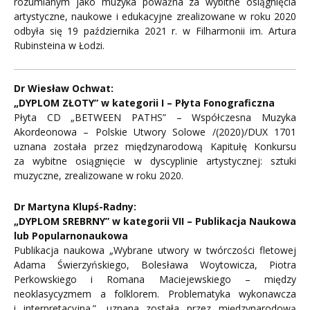
rozumianym jako muzyka poważna za wybitne osiągnięcia
artystyczne, naukowe i edukacyjne zrealizowane w roku 2020
odbyła się 19 października 2021 r. w Filharmonii im. Artura
Rubinsteina w Łodzi.
Dr Wiesław Ochwat:
„DYPLOM ZŁOTY” w kategorii I – Płyta Fonograficzna
Płyta CD „BETWEEN PATHS” – Współczesna Muzyka
Akordeonowa – Polskie Utwory Solowe /(2020)/DUX 1701
uznana została przez międzynarodową Kapitułę Konkursu
za wybitne osiągnięcie w dyscyplinie artystycznej: sztuki
muzyczne, zrealizowane w roku 2020.
Dr Martyna Klupś-Radny:
„DYPLOM SREBRNY” w kategorii VII – Publikacja Naukowa
lub Popularnonaukowa
Publikacja naukowa „Wybrane utwory w twórczości fletowej
Adama Świerzyńskiego, Bolesława Woytowicza, Piotra
Perkowskiego i Romana Maciejewskiego – między
neoklasycyzmem a folklorem. Problematyka wykonawcza
i interpretacyjna.”, uznana została przez międzynarodową