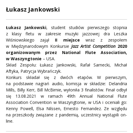
Łukasz Jankowski
Łukasz Jankowski
, student studiów pierwszego stopnia
z klasy fletu w zakresie muzyki jazzowej dra Leszka
Wiśniowskiego zajął
II miejsce
wraz z zespołem
w Międzynarodowym Konkursie
Jazz Artist Competition
2020
organizowanym przez National Flute Association,
w Waszyngtonie
– USA.
Skład Zespołu: Łukasz Jankowski, Rafał Sarnecki, Michał
Aftyka, Patrycja Wybrańczyk.
Konkurs składał się z dwóch etapów. W pierwszym,
na podstawie nagrań audio, komisja w składzie: Delandria
Mills, Billy Kerr, Bill McBirnie, wyłoniła 3 finalistów. Finał odbył
się 13.08.2021 w ramach 49th Annual National Flute
Association Convention w Waszyngtonie, w USA i oceniali go:
Kenny Powell, Elsa Nilssen, Ernesto Fernandez. Ze względu
na przeszkody związane z pandemią, uczestnicy wystąpili on-
line.