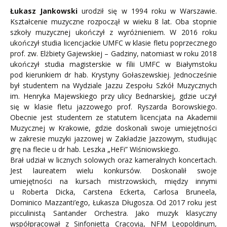
Łukasz Jankowski
urodził się w 1994 roku w Warszawie.
Kształcenie muzyczne rozpoczął w wieku 8 lat. Oba stopnie
szkoły muzycznej ukończył z wyróżnieniem. W 2016 roku
ukończył studia licencjackie UMFC w klasie fletu poprzecznego
prof. zw. Elżbiety Gajewskiej – Gadziny, natomiast w roku 2018
ukończył studia magisterskie w filii UMFC w Białymstoku
pod kierunkiem dr hab. Krystyny Gołaszewskiej. Jednocześnie
był studentem na Wydziale Jazzu Zespołu Szkół Muzycznych
im. Henryka Majewskiego przy ulicy Bednarskiej, gdzie uczył
się w klasie fletu jazzowego prof. Ryszarda Borowskiego.
Obecnie jest studentem ze statutem licencjata na Akademii
Muzycznej w Krakowie, gdzie doskonali swoje umiejętności
w zakresie muzyki jazzowej w Zakładzie Jazzowym, studiując
grę na flecie u dr hab. Leszka „HeFi” Wiśniowskiego.
Brał udział w licznych solowych oraz kameralnych koncertach.
Jest laureatem wielu konkursów. Doskonalił swoje
umiejętności na kursach mistrzowskich, między innymi
u Roberta Dicka, Carstena Eckerta, Carlosa Bruneela,
Dominico Mazzanti’ego, Łukasza Długosza. Od 2017 roku jest
picculinistą Santander Orchestra. Jako muzyk klasyczny
współpracował z Sinfoniettą Cracovią, NFM Leopoldinum,