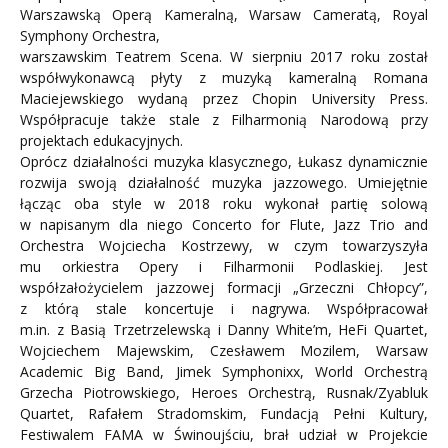
Warszawską Operą Kameralną, Warsaw Cameratą, Royal
Symphony Orchestra,
warszawskim Teatrem Scena. W sierpniu 2017 roku został
współwykonawcą płyty z muzyką kameralną Romana
Maciejewskiego wydaną przez Chopin University Press.
Współpracuje także stale z Filharmonią Narodową przy
projektach edukacyjnych.
Oprócz działalności muzyka klasycznego, Łukasz dynamicznie
rozwija swoją działalność muzyka jazzowego. Umiejętnie
łącząc oba style w 2018 roku wykonał partię solową
w napisanym dla niego Concerto for Flute, Jazz Trio and
Orchestra Wojciecha Kostrzewy, w czym towarzyszyła
mu orkiestra Opery i Filharmonii Podlaskiej. Jest
współzałożycielem jazzowej formacji „Grzeczni Chłopcy”,
z którą stale koncertuje i nagrywa. Współpracował
m.in. z Basią Trzetrzelewską i Danny White’m, HeFi Quartet,
Wojciechem Majewskim, Czesławem Mozilem, Warsaw
Academic Big Band, Jimek Symphonixx, World Orchestrą
Grzecha Piotrowskiego, Heroes Orchestrą, Rusnak/Zyabluk
Quartet, Rafałem Stradomskim, Fundacją Pełni Kultury,
Festiwalem FAMA w Świnoujściu, brał udział w Projekcie