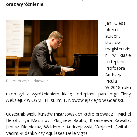
oraz wyróżnienie
.
Jan Olesz –
obecnie
student
studiów
magisterskic
h w klasie
fortepianu
Profesora
Andrzeja
Pikula.
fot. Andrzej Siarkiewicz
W 2018 roku
ukończył z wyróżnieniem klasę fortepianu pani mgr Eleny
Aleksiejuk w OSM I i II st. im. F. Nowowiejskiego w Gdańsku.
Uczestnik wielu kursów mistrzowskich które prowadzili: Michel
Beroff, Ilya Maximov, Zbigniew Raubo, Bronisława Kawalla,
Janusz Olejniczak, Waldemar Andrzejewski, Wojciech Świtała,
Vadim Rudenko czy Aquileses Delle Vigne.