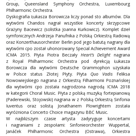
Group, Queensland Symphony Orchestra, Luxembourg
Philharmonic Orchestra.
Dyskografia Łukasza Borowicza liczy ponad sto albumów. Dla
wytwórni Chandos nagrał wszystkie koncerty skrzypcowe
Grażyny Bacewicz (solistka Joanna Kurkowicz). Komplet dzieł
symfonicznych Andrzeja Panufnika z Polską Orkiestrą Radiową
oraz Konzerthausorchester Berlin pod jego batutą nagrany dla
wytwórni cpo został uhonorowany Special Achievement Award
ICMA 2015. Płyta Piotra Beczały
Heart’s Delight
nagrana
z Royal Philharmonic Orchestra pod dyrekcją Łukasza
Borowicza dla wytwórni Deutsche Grammophon uzyskała
w Polsce status Złotej Płyty. Płyta
Quo Vadis
Feliksa
Nowowiejskiego nagrana z Orkiestrą Filharmonii Poznańskiej
dla wytwórni cpo została nagrodzona nagrodą ICMA 2018
w kategorii Choral Music. Płyta z polską muzyką fortepianową
(Paderewski, Stojowski) nagrana w z Polską Orkiestrą Sinfonia
Iuventus oraz solistą Jonathanem Plowrightem została
wyróżniona Concerto Choice magazynu BBC Music.
W najbliższym czasie artysta zadyryguje koncertami
i nagraniami z zespołami: Sinfonieorchester Wuppertal,
Janáček Philharmonic Orchestra (Ostrawa), Orkiestra