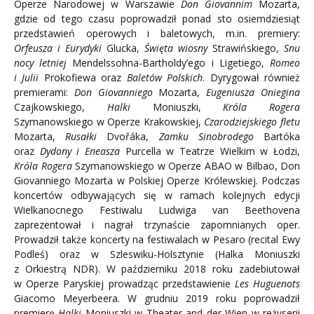
Operze Narodowej w Warszawie
Don Giovannim
Mozarta,
gdzie od tego czasu poprowadził ponad sto osiemdziesiąt
przedstawień operowych i baletowych, m.in. premiery:
Orfeusza i Eurydyki
Glucka,
Święta wiosny
Strawińskiego,
Snu
nocy letniej
Mendelssohna-Bartholdy’ego i Ligetiego,
Romeo
i Julii
Prokofiewa oraz
Baletów Polskich
. Dyrygował również
premierami:
Don Giovanniego
Mozarta,
Eugeniusza Oniegina
Czajkowskiego,
Halki
Moniuszki,
Króla Rogera
Szymanowskiego w Operze Krakowskiej,
Czarodziejskiego fletu
Mozarta,
Rusałki
Dvořáka,
Zamku Sinobrodego
Bartóka
oraz
Dydony i Eneasza
Purcella w Teatrze Wielkim w Łodzi,
Króla Rogera
Szymanowskiego w Operze ABAO w Bilbao, Don
Giovanniego Mozarta w Polskiej Operze Królewskiej. Podczas
koncertów odbywających się w ramach kolejnych edycji
Wielkanocnego Festiwalu Ludwiga van Beethovena
zaprezentował i nagrał trzynaście zapomnianych oper.
Prowadził także koncerty na festiwalach w Pesaro (recital Ewy
Podleś) oraz w Szleswiku-Holsztynie (Halka Moniuszki
z Orkiestrą NDR). W październiku 2018 roku zadebiutował
w Operze Paryskiej prowadząc przedstawienie
Les Huguenots
Giacomo Meyerbeera. W grudniu 2019 roku poprowadził
premierę
Halki
Moniuszki w Theater and der Wien w reżyserii