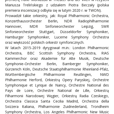
Mariusza Trelińskiego z udziałem Piotra Beczały (polska
premiera inscenizacji odbyła się w lutym 2020 r. w TWON).
Prowadził takie orkiestry, jak: Royal Philharmonic Orchestra,
Konzerthausorchester Berlin, NDR Radiophilharmonie
Hannover, MDR Sinfonieorchester Leipzig, SWR
Sinfonieorchester Stuttgart, Düsseldorfer Symphoniker,
Hamburger Symphoniker, Lucerne Symphony Orchestra
oraz większość polskich orkiestr symfonicznych.
W latach 2015-2019 dyrygował m.in.: London Philharmonic
Orchestra, BBC Scottish Symphony Orchestra, RIAS
Kammerchor oraz Akademie für Alte Musik, Deutsche
Symphonie-Orchester Berlin, Bamberger Symphoniker,
Gürzenich Köln, Deutsche Staatsphilharmonie Rheinland-Pfalz,
Württembergische Philharmonie Reutlingen, NWD
Philharmonie Herford, Orkiestrą Opery Paryskiej, Orchestre
Symphonique et Lyrique de Nancy, Orchestre National des
Pays de Loire, Orchestre National de Lille, Orkiestrą
Filharmonii Narodowej Węgier, Orkiestrą Radia Czeskiego,
Orchestra Classica Santa Cecilia Madrid, Orchestra della
Svizzera Italiana, Philharmonie Zuidnederland, Trondheim
Symphony Orchestra, Los Angeles Philharmonic New Music