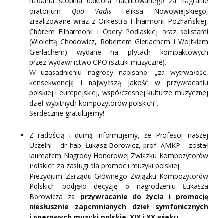
nadania stopnia doktora habilitowanego za nagranie
oratorium
Quo Vadis
Feliksa Nowowiejskiego,
zrealizowane wraz z Orkiestrą Filharmonii Poznańskiej,
Chórem Filharmonii i Opery Podlaskiej oraz solistami
(Wiolettą Chodowicz, Robertem Gierlachem i Wojtkiem
Gierlachem) wydane na płytach kompaktowych
przez wydawnictwo CPO (sztuki muzyczne).
W uzasadnieniu nagrody napisano: „za wytrwałość,
konsekwencję i najwyższą jakość w przywracaniu
polskiej i europejskiej, współczesnej kulturze muzycznej
dzieł wybitnych kompozytorów polskich”.
Serdecznie gratulujemy!
Z radością i dumą informujemy, że Profesor naszej
Uczelni – dr hab. Łukasz Borowicz, prof. AMKP – został
laureatem Nagrody Honorowej Związku Kompozytorów
Polskich za zasługi dla promocji muzyki polskiej.
Prezydium Zarządu Głównego Związku Kompozytorów
Polskich podjęło decyzję o nagrodzeniu Łukasza
Borowicza za
przywracanie do życia i promocję
niesłusznie zapomnianych dzieł symfonicznych
i operowych muzyki polskiej XIX i XX wieku.