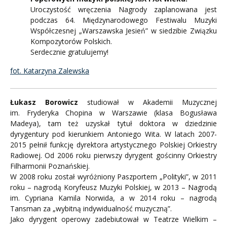
Uroczystość wręczenia Nagrody zaplanowana jest
podczas 64. Międzynarodowego Festiwalu Muzyki
Współczesnej „Warszawska Jesień” w siedzibie Związku
Kompozytorów Polskich.
Serdecznie gratulujemy!
fot. Katarzyna Zalewska
Łukasz Borowicz
studiował w Akademii Muzycznej
im. Fryderyka Chopina w Warszawie (klasa Bogusława
Madeya), tam też uzyskał tytuł doktora w dziedzinie
dyrygentury pod kierunkiem Antoniego Wita. W latach 2007-
2015 pełnił funkcję dyrektora artystycznego Polskiej Orkiestry
Radiowej. Od 2006 roku pierwszy dyrygent gościnny Orkiestry
Filharmonii Poznańskiej.
W 2008 roku został wyróżniony Paszportem „Polityki”, w 2011
roku – nagrodą Koryfeusz Muzyki Polskiej, w 2013 – Nagrodą
im. Cypriana Kamila Norwida, a w 2014 roku – nagrodą
Tansman za „wybitną indywidualność muzyczną”.
Jako dyrygent operowy zadebiutował w Teatrze Wielkim –