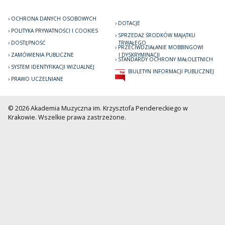
OCHRONA DANYCH OSOBOWYCH
DOTACJE
POLITYKA PRYWATNOŚCI I COOKIES
SPRZEDAŻ ŚRODKÓW MAJĄTKU
DOSTĘPNOŚĆ
TRWAŁEGO
PRZECIWDZIAŁANIE MOBBINGOWI
ZAMÓWIENIA PUBLICZNE
I DYSKRYMINACJI
STANDARDY OCHRONY MAŁOLETNICH
SYSTEM IDENTYFIKACJI WIZUALNEJ
BIULETYN INFORMACJI PUBLICZNEJ
PRAWO UCZELNIANE
© 2026 Akademia Muzyczna im. Krzysztofa Pendereckiego w
Krakowie. Wszelkie prawa zastrzeżone.