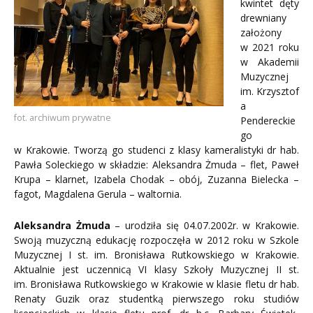
kwintet dęty
drewniany
założony
w 2021 roku
w Akademii
Muzycznej
im. Krzysztof
a
fot. archiwum prywatne
Pendereckie
go
w Krakowie. Tworzą go studenci z klasy kameralistyki dr hab.
Pawła Soleckiego w składzie: Aleksandra Żmuda – flet, Paweł
Krupa – klarnet, Izabela Chodak – obój, Zuzanna Bielecka –
fagot, Magdalena Gerula – waltornia.
Aleksandra Żmuda
– urodziła się 04.07.2002r. w Krakowie.
Swoją muzyczną edukację rozpoczęła w 2012 roku w Szkole
Muzycznej I st. im. Bronisława Rutkowskiego w Krakowie.
Aktualnie jest uczennicą VI klasy Szkoły Muzycznej II st.
im. Bronisława Rutkowskiego w Krakowie w klasie fletu dr hab.
Renaty Guzik oraz studentką pierwszego roku studiów