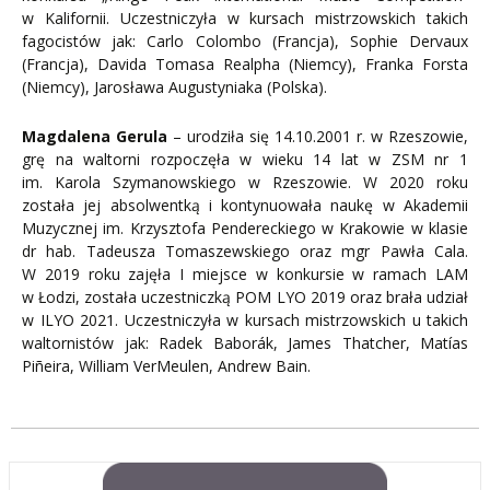
w Kalifornii. Uczestniczyła w kursach mistrzowskich takich
fagocistów jak: Carlo Colombo (Francja), Sophie Dervaux
(Francja), Davida Tomasa Realpha (Niemcy), Franka Forsta
(Niemcy), Jarosława Augustyniaka (Polska).
Magdalena Gerula
– urodziła się 14.10.2001 r. w Rzeszowie,
grę na waltorni rozpoczęła w wieku 14 lat w ZSM nr 1
im. Karola Szymanowskiego w Rzeszowie. W 2020 roku
została jej absolwentką i kontynuowała naukę w Akademii
Muzycznej im. Krzysztofa Pendereckiego w Krakowie w klasie
dr hab. Tadeusza Tomaszewskiego oraz mgr Pawła Cala.
W 2019 roku zajęła I miejsce w konkursie w ramach LAM
w Łodzi, została uczestniczką POM LYO 2019 oraz brała udział
w ILYO 2021. Uczestniczyła w kursach mistrzowskich u takich
waltornistów jak: Radek Baborák, James Thatcher, Matías
Piñeira, William VerMeulen, Andrew Bain.