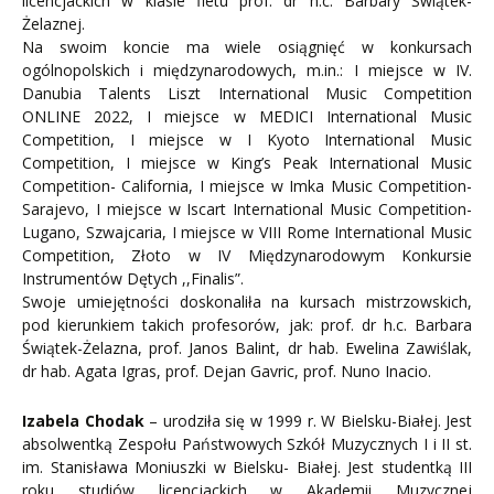
licencjackich w klasie fletu prof. dr h.c. Barbary Świątek-
Żelaznej.
Na swoim koncie ma wiele osiągnięć w konkursach
ogólnopolskich i międzynarodowych, m.in.: I miejsce w IV.
Danubia Talents Liszt International Music Competition
ONLINE 2022, I miejsce w MEDICI International Music
Competition, I miejsce w I Kyoto International Music
Competition, I miejsce w King’s Peak International Music
Competition- California, I miejsce w Imka Music Competition-
Sarajevo, I miejsce w Iscart International Music Competition-
Lugano, Szwajcaria, I miejsce w VIII Rome International Music
Competition, Złoto w IV Międzynarodowym Konkursie
Instrumentów Dętych ,,Finalis”.
Swoje umiejętności doskonaliła na kursach mistrzowskich,
pod kierunkiem takich profesorów, jak: prof. dr h.c. Barbara
Świątek-Żelazna, prof. Janos Balint, dr hab. Ewelina Zawiślak,
dr hab. Agata Igras, prof. Dejan Gavric, prof. Nuno Inacio.
Izabela Chodak
– urodziła się w 1999 r. W Bielsku-Białej. Jest
absolwentką Zespołu Państwowych Szkół Muzycznych I i II st.
im. Stanisława Moniuszki w Bielsku- Białej. Jest studentką III
roku studiów licencjackich w Akademii Muzycznej