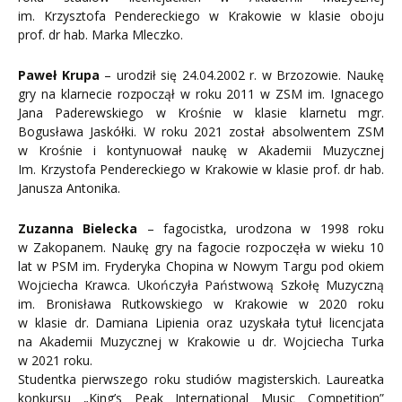
im. Krzysztofa Pendereckiego w Krakowie w klasie oboju
prof. dr hab. Marka Mleczko.
Paweł Krupa
– urodził się 24.04.2002 r. w Brzozowie. Naukę
gry na klarnecie rozpoczął w roku 2011 w ZSM im. Ignacego
Jana Paderewskiego w Krośnie w klasie klarnetu mgr.
Bogusława Jaskółki. W roku 2021 został absolwentem ZSM
w Krośnie i kontynuował naukę w Akademii Muzycznej
Im. Krzystofa Pendereckiego w Krakowie w klasie prof. dr hab.
Janusza Antonika.
Zuzanna Bielecka
– fagocistka, urodzona w 1998 roku
w Zakopanem. Naukę gry na fagocie rozpoczęła w wieku 10
lat w PSM im. Fryderyka Chopina w Nowym Targu pod okiem
Wojciecha Krawca. Ukończyła Państwową Szkołę Muzyczną
im. Bronisława Rutkowskiego w Krakowie w 2020 roku
w klasie dr. Damiana Lipienia oraz uzyskała tytuł licencjata
na Akademii Muzycznej w Krakowie u dr. Wojciecha Turka
w 2021 roku.
Studentka pierwszego roku studiów magisterskich. Laureatka
konkursu „King’s Peak International Music Competition”