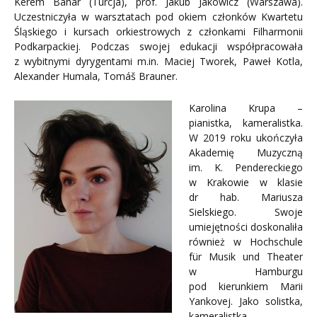
Kerem Bahar (Turcja), prof. Jakub Jakowicz (Warszawa).
Uczestniczyła w warsztatach pod okiem członków Kwartetu
Śląskiego i kursach orkiestrowych z członkami Filharmonii
Podkarpackiej. Podczas swojej edukacji współpracowała
z wybitnymi dyrygentami m.in. Maciej Tworek, Paweł Kotla,
Alexander Humala, Tomáš Brauner.
Karolina Krupa –
pianistka, kameralistka.
W 2019 roku ukończyła
Akademię Muzyczną
im. K. Pendereckiego
w Krakowie w klasie
dr hab. Mariusza
Sielskiego. Swoje
umiejętności doskonaliła
również w Hochschule
für Musik und Theater
w Hamburgu
pod kierunkiem Marii
Yankovej. Jako solistka,
kameralistka,