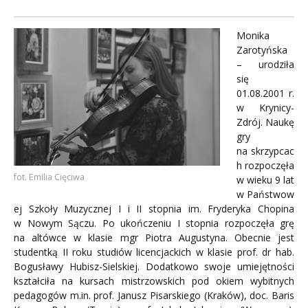
Monika
Zarotyńska
– urodziła
się
01.08.2001 r.
w Krynicy-
Zdrój. Naukę
gry
na skrzypcac
h rozpoczęła
fot. Emilia Cięciwa
w wieku 9 lat
w Państwow
ej Szkoły Muzycznej I i II stopnia im. Fryderyka Chopina
w Nowym Sączu. Po ukończeniu I stopnia rozpoczęła grę
na altówce w klasie mgr Piotra Augustyna. Obecnie jest
studentką II roku studiów licencjackich w klasie prof. dr hab.
Bogusławy Hubisz-Sielskiej. Dodatkowo swoje umiejętności
kształciła na kursach mistrzowskich pod okiem wybitnych
pedagogów m.in. prof. Janusz Pisarskiego (Kraków), doc. Baris