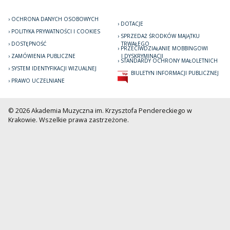
OCHRONA DANYCH OSOBOWYCH
DOTACJE
POLITYKA PRYWATNOŚCI I COOKIES
SPRZEDAŻ ŚRODKÓW MAJĄTKU
DOSTĘPNOŚĆ
TRWAŁEGO
PRZECIWDZIAŁANIE MOBBINGOWI
ZAMÓWIENIA PUBLICZNE
I DYSKRYMINACJI
STANDARDY OCHRONY MAŁOLETNICH
SYSTEM IDENTYFIKACJI WIZUALNEJ
BIULETYN INFORMACJI PUBLICZNEJ
PRAWO UCZELNIANE
© 2026 Akademia Muzyczna im. Krzysztofa Pendereckiego w
Krakowie. Wszelkie prawa zastrzeżone.