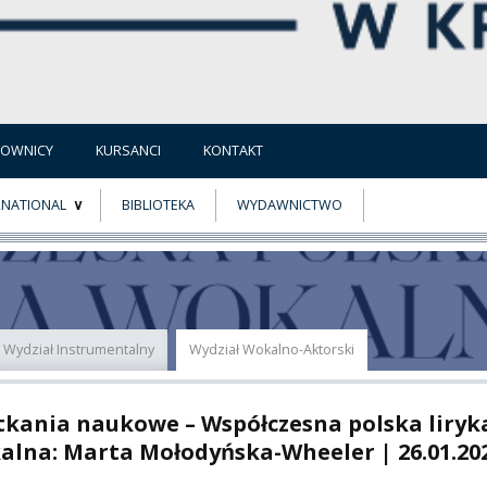
COWNICY
KURSANCI
KONTAKT
RNATIONAL
BIBLIOTEKA
WYDAWNICTWO
E
MUS+
ER
Wydział Instrumentalny
Wydział Wokalno-Aktorski
A
tkania naukowe – Współczesna polska liryk
alna: Marta Mołodyńska-Wheeler | 26.01.20