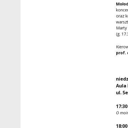
Mołod
konce
oraz k
warszt
Marty
(g. 17
Kiero
prof.
niedz
Aula 
ul. S
17:30
O moim
18:00