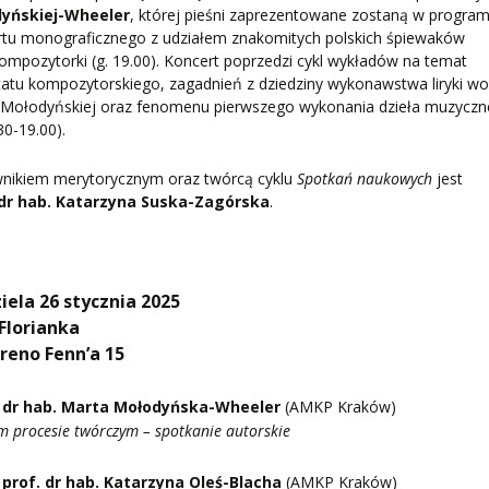
yńskiej-Wheeler
, której pieśni zaprezentowane zostaną w program
rtu monograficznego z udziałem znakomitych polskich śpiewaków
ompozytorki (g. 19.00). Koncert poprzedzi cykl wykładów na temat
atu kompozytorskiego, zagadnień z dziedziny wykonawstwa liryki wo
 Mołodyńskiej oraz fenomenu pierwszego wykonania dzieła muzycz
.30-19.00).
wnikiem merytorycznym oraz twórcą cyklu
Spotkań naukowych
jest
 dr hab. Katarzyna Suska-Zagórska
.
iela 26 stycznia 2025
Florianka
ereno Fenn’a 15
dr hab. Marta Mołodyńska-Wheeler
(AMKP Kraków)
 procesie twórczym – spotkanie autorskie
prof. dr hab. Katarzyna Oleś-Blacha
(AMKP Kraków)