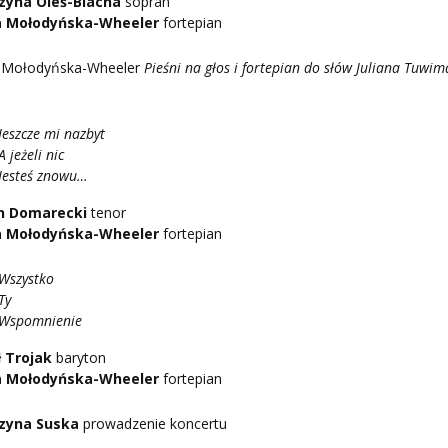
zyna Oleś-Blacha
sopran
 Mołodyńska-Wheeler
fortepian
 Mołodyńska-Wheeler
Pieśni na głos i fortepian do słów Juliana Tuwim
Jeszcze mi nazbyt
A jeżeli nic
Jesteś znowu…
n Domarecki
tenor
 Mołodyńska-Wheeler
fortepian
Wszystko
Ty
Wspomnienie
 Trojak
baryton
 Mołodyńska-Wheeler
fortepian
zyna Suska
prowadzenie koncertu