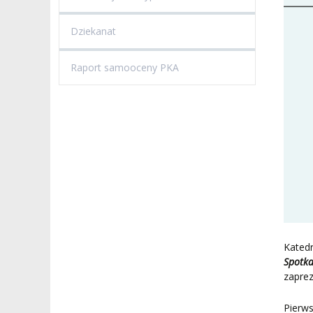
Dziekanat
Raport samooceny PKA
Katedr
Spotka
zaprez
Pierw