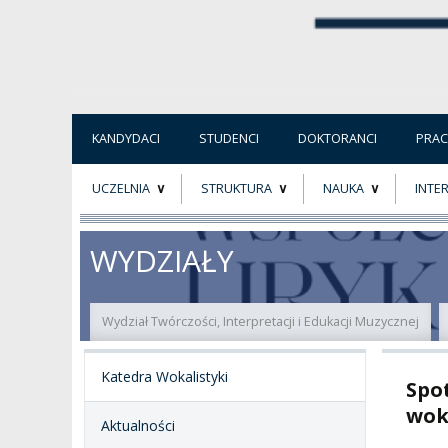
KANDYDACI
STUDENCI
DOKTORANCI
PRA
UCZELNIA
STRUKTURA
NAUKA
INTE
O NAS
ORGANY UCZELNI
PROJEKTY BADAWCZ
ERAS
WYDZIAŁY
PATRON
WŁADZE
EWALUACJA
POW
Wydział Twórczości, Interpretacji i Edukacji Muzycznej
KADRA PEDAGOGICZNA
WYDZIAŁY
JAKOŚĆ KSZTAŁCENI
Katedra Wokalistyki
Spo
WYBORY
JEDNOSTKI NAUKOWE
NOSTRYFIKACJA
DYPLOMÓW
wok
Aktualności
DOKTORATY HC
OGÓLNOUCZELNIANY