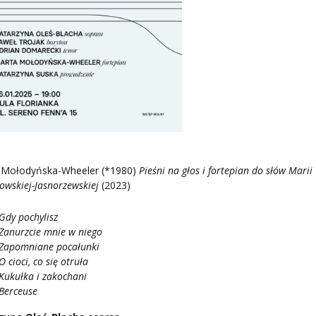
 Mołodyńska-Wheeler (*1980)
Pieśni na głos i fortepian do słów Marii
owskiej-Jasnorzewskiej
(2023)
Gdy pochylisz
Zanurzcie mnie w niego
Zapomniane pocałunki
O cioci, co się otruła
Kukułka i zakochani
Berceuse