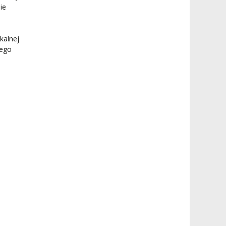
ie
kalnej
nego