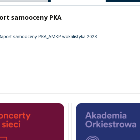
A
ort samooceny PKA
Raport samooceny PKA_AMKP wokalistyka 2023
PNI
EKTÓW
ZNE