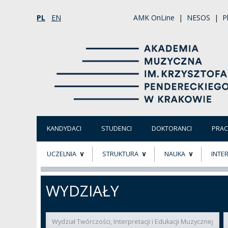
PL
EN
AMK OnLine
|
NESOS
|
P
KANDYDACI
STUDENCI
DOKTORANCI
PRA
UCZELNIA
STRUKTURA
NAUKA
INTE
O NAS
ORGANY UCZELNI
PROJEKTY BADAWCZ
ERAS
WYDZIAŁY
PATRON
WŁADZE
EWALUACJA
POW
Wydział Twórczości, Interpretacji i Edukacji Muzycznej