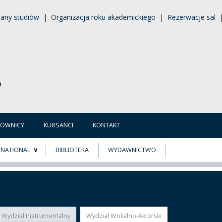
lany studiów
|
Organizacja roku akademickiego
|
Rezerwacje sal
COWNICY
KURSANCI
KONTAKT
RNATIONAL
BIBLIOTEKA
WYDAWNICTWO
E
MUS+
ER
Wydział Instrumentalny
Wydział Wokalno-Aktorski