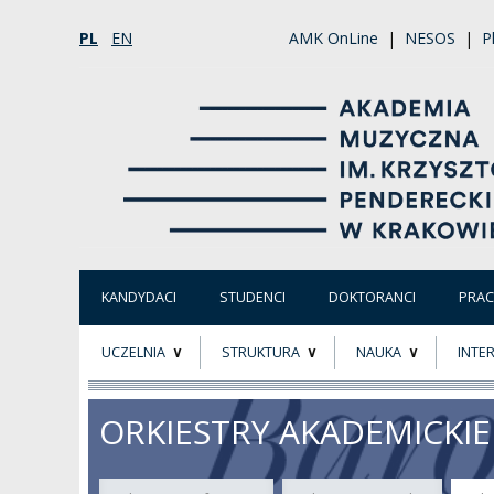
PL
EN
AMK OnLine
|
NESOS
|
P
KANDYDACI
STUDENCI
DOKTORANCI
PRA
UCZELNIA
STRUKTURA
NAUKA
INTE
O NAS
ORGANY UCZELNI
PROJEKTY BADAWCZ
ERAS
ORKIESTRY AKADEMICKIE
PATRON
WŁADZE
EWALUACJA
POW