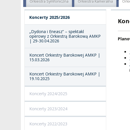
Orkiestra Symfoniczna
Orkiestra Kameralna
Orki
KADRA PEDAGOGICZNA
WYDZIAŁY
JAKOŚĆ KSZTAŁCENI
Koncerty 2025/2026
Kon
WYBORY
JEDNOSTKI NAUKOWE
NOSTRYFIKACJA
DYPLOMÓW
„Dydona i Eneasz” – spektakl
DOKTORATY HC
OGÓLNOUCZELNIANY
operowy z Orkiestrą Barokową AMKP
Plano
ZESPÓŁ DYDAKTYCZNY
NOSTRYFIKACJA STO
| 29-30.04.2026
PROFESURY HONOROWE
Koncert Orkiestry Barokowej AMKP |
SZKOŁA DOKTORSKA
POSTĘPOWANIA
15.03.2026
AWANSOWE
EXCELLENCE IN TEACHING
STUDIA PODYPLOMOWE
Koncert Orkiestry Barokowej AMKP |
POTWIERDZANIE EF
19.10.2025
MAGNUS IN DOCTRINA
UCZENIA SIĘ
ADMINISTRACJA
ORKIESTRY AKADEMICKIE
Koncerty 2024/2025
DOKUMENTY PUBLIC
I CHÓR AMKP
RZECZNICY
DRUGIEJ KATEGORII
Koncerty 2023/2024
SALE KONCERTOWE
BIBLIOTEKA
Koncerty 2022/2023
BRANDBOOK
PENDERECKI ACADEMY