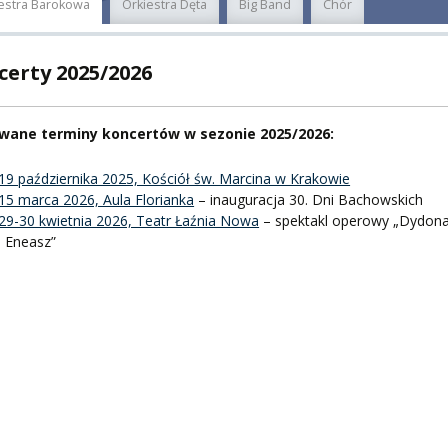
estra Barokowa
Orkiestra Dęta
Big Band
Chór
A
certy 2025/2026
wane terminy koncertów w sezonie 2025/2026:
PNI
19 października 2025, Kościół św. Marcina w Krakowie
15 marca 2026, Aula Florianka
– inauguracja 30. Dni Bachowskich
29-30 kwietnia 2026, Teatr Łaźnia Nowa
– spektakl operowy „Dydon
i Eneasz”
EKTÓW
ZNE