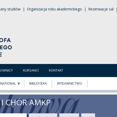
lany studiów
|
Organizacja roku akademickiego
|
Rezerwacje sal
COWNICY
KURSANCI
KONTAKT
RNATIONAL
BIBLIOTEKA
WYDAWNICTWO
E
MUS+
 I CHÓR AMKP
ER