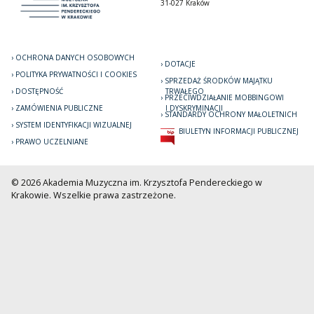
31-027 Kraków
OCHRONA DANYCH OSOBOWYCH
DOTACJE
POLITYKA PRYWATNOŚCI I COOKIES
SPRZEDAŻ ŚRODKÓW MAJĄTKU
DOSTĘPNOŚĆ
TRWAŁEGO
PRZECIWDZIAŁANIE MOBBINGOWI
ZAMÓWIENIA PUBLICZNE
I DYSKRYMINACJI
STANDARDY OCHRONY MAŁOLETNICH
SYSTEM IDENTYFIKACJI WIZUALNEJ
BIULETYN INFORMACJI PUBLICZNEJ
PRAWO UCZELNIANE
© 2026 Akademia Muzyczna im. Krzysztofa Pendereckiego w
Krakowie. Wszelkie prawa zastrzeżone.