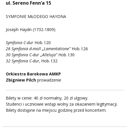
ul. Sereno Fenn’a 15
SYMFONIE MŁODEGO HAYDNA
Joseph Haydn (1732-1809)
Symfonia C-dur
Hob. l:20
26 Symfonia d-moll „Lamentatione”
Hob. l:26
30 Symfonia C-dur „Alleluja”
Hob. l:30
32 Symfonia C-dur,
Hob. l:32
Orkiestra Barokowa AMKP
Zbigniew Pilch
prowadzenie
Bilety w cenie: 40 zł normalny, 20 zł ulgowy.
Studenci i uczniowie wstęp wolny za okazaniem legitymacji.
Bilety dostępne na miejscu godzinę przed koncertem.