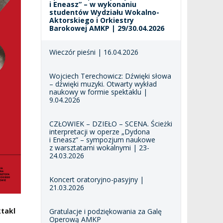
i Eneasz” – w wykonaniu
studentów Wydziału Wokalno-
Aktorskiego i Orkiestry
Barokowej AMKP | 29/30.04.2026
Wieczór pieśni | 16.04.2026
Wojciech Terechowicz: Dźwięki słowa
– dźwięki muzyki. Otwarty wykład
naukowy w formie spektaklu |
9.04.2026
CZŁOWIEK – DZIEŁO – SCENA. Ścieżki
interpretacji w operze „Dydona
i Eneasz” – sympozjum naukowe
z warsztatami wokalnymi | 23-
24.03.2026
Koncert oratoryjno-pasyjny |
21.03.2026
takl
Gratulacje i podziękowania za Galę
Operową AMKP