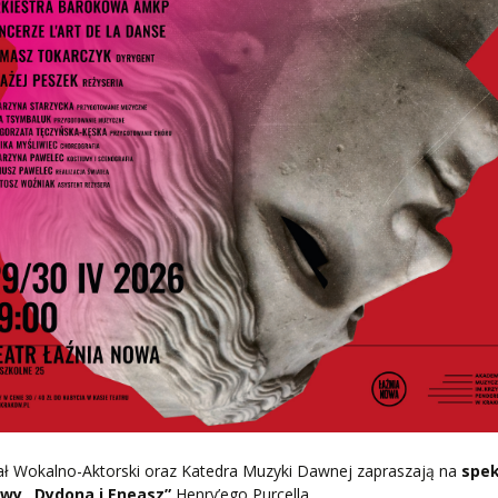
ał Wokalno-Aktorski oraz Katedra Muzyki Dawnej zapraszają na
spek
wy „Dydona i Eneasz”
Henry’ego Purcella.