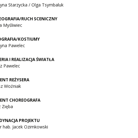
yna Starzycka / Olga Tsymbaluk
EOGRAFIA/RUCH SCENICZNY
a Myśliwiec
OGRAFIA/KOSTIUMY
zyna Pawelec
ERIA I REALIZACJA ŚWIATŁA
sz Pawelec
ENT REŻYSERA
sz Woźniak
TENT CHOREOGRAFA
z Zięba
DYNACJA PROJEKTU
dr hab. Jacek Ozimkowski