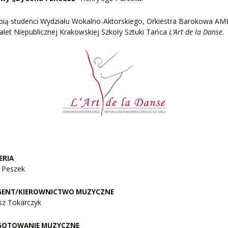
pią studenci Wydziału Wokalno-Aktorskiego, Orkiestra Barokowa AM
alet Niepublicznej Krakowskiej Szkoły Sztuki Tańca
L’Art de la Danse.
ERIA
j Peszek
GENT/KIEROWNICTWO MUZYCZNE
z Tokarczyk
GOTOWANIE MUZYCZNE