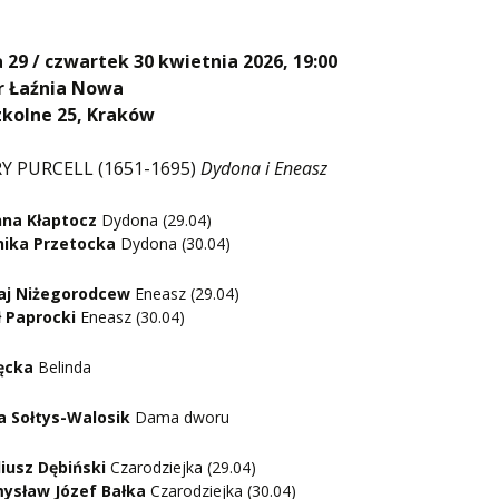
 29 / czwartek 30 kwietnia 2026, 19:00
r Łaźnia Nowa
zkolne 25, Kraków
Y PURCELL (1651-1695)
Dydona i Eneasz
na Kłaptocz
Dydona (29.04)
ika Przetocka
Dydona (30.04)
aj Niżegorodcew
Eneasz (29.04)
 Paprocki
Eneasz (30.04)
ęcka
Belinda
a Sołtys-Walosik
Dama dworu
iusz Dębiński
Czarodziejka (29.04)
ysław Józef Bałka
Czarodziejka (30.04)