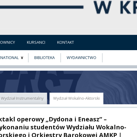
COWNICY
KURSANCI
KONTAKT
RNATIONAL
BIBLIOTEKA
WYDAWNICTWO
E
MUS+
ER
Wydział Instrumentalny
Wydział Wokalno-Aktorski
A
ktakl operowy „Dydona i Eneasz” –
ykonaniu studentów Wydziału Wokalno-
orskiego i Orkiestry Barokowej AMKP |