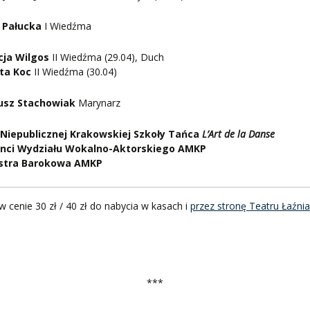
 Pałucka
I Wiedźma
cja Wilgos
II Wiedźma (29.04), Duch
eta Koc
II Wiedźma (30.04)
usz Stachowiak
Marynarz
 Niepublicznej Krakowskiej Szkoły Tańca
L’Art de la Danse
nci Wydziału Wokalno-Aktorskiego AMKP
stra Barokowa AMKP
 w cenie 30 zł / 40 zł do nabycia w kasach i
przez stronę Teatru Łaźni
.
***