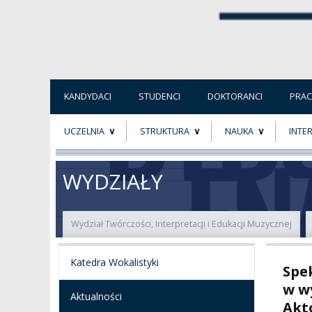
KANDYDACI
STUDENCI
DOKTORANCI
PRA
UCZELNIA
STRUKTURA
NAUKA
INTE
O NAS
ORGANY UCZELNI
PROJEKTY BADAWCZ
ERAS
WYDZIAŁY
PATRON
WŁADZE
EWALUACJA
POW
Wydział Twórczości, Interpretacji i Edukacji Muzycznej
KADRA PEDAGOGICZNA
WYDZIAŁY
JAKOŚĆ KSZTAŁCENI
Katedra Wokalistyki
Spe
WYBORY
JEDNOSTKI NAUKOWE
NOSTRYFIKACJA
DYPLOMÓW
w w
Aktualności
Akt
DOKTORATY HC
OGÓLNOUCZELNIANY