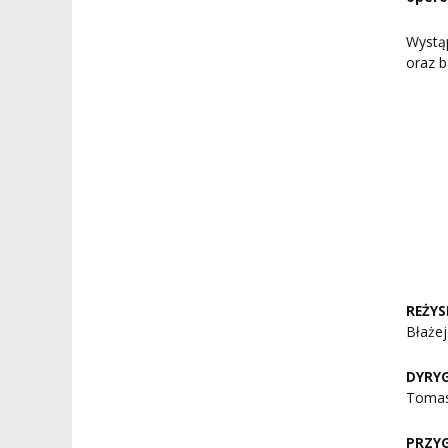
Wystą
oraz b
REŻYS
Błaże
DYRY
Tomas
PRZY