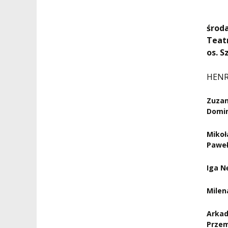
środa
Teat
os. S
HENR
Zuzan
Domin
Mikoł
Paweł
Iga N
Milen
Arkad
Przem