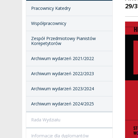
ZESPÓŁ DYDAKTYCZNY
NOSTRYFIKACJA STO
29/3
Pracownicy Katedry
PROFESURY HONOROWE
SZKOŁA DOKTORSKA
POSTĘPOWANIA
Współpracownicy
AWANSOWE
EXCELLENCE IN TEACHING
STUDIA PODYPLOMOWE
Zespół Przedmiotowy Pianistów
POTWIERDZANIE EF
Korepetytorów
MAGNUS IN DOCTRINA
UCZENIA SIĘ
ADMINISTRACJA
Archiwum wydarzeń 2021/2022
ORKIESTRY AKADEMICKIE
DOKUMENTY PUBLIC
I CHÓR AMKP
RZECZNICY
DRUGIEJ KATEGORII
Archiwum wydarzeń 2022/2023
SALE KONCERTOWE
BIBLIOTEKA
Archiwum wydarzeń 2023/2024
BRANDBOOK
PENDERECKI ACADEMY
PRESS
Archiwum wydarzeń 2024/2025
DOSTĘPNOŚĆ
DOM STUDENCKI
Rada Wydziału
Informacje dla dyplomantów