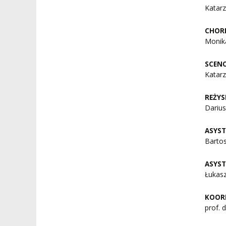
Katarz
CHOR
Monik
SCEN
Katar
REŻYS
Dariu
ASYST
Barto
ASYS
Łukas
KOOR
prof. 