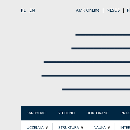
PL
EN
AMK OnLine
|
NESOS
|
P
KANDYDACI
STUDENCI
DOKTORANCI
PRA
UCZELNIA
STRUKTURA
NAUKA
INTE