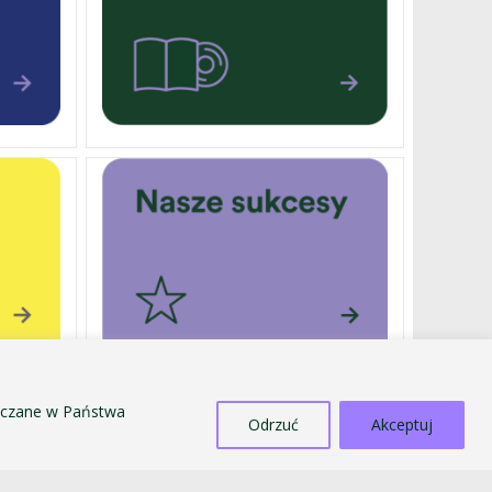
szczane w Państwa
Odrzuć
Akceptuj
DOTACJE
SPRZEDAŻ ŚRODKÓW MAJĄTKU TRWAŁEGO
PRZECIWDZIAŁANIE MOBBINGOWI