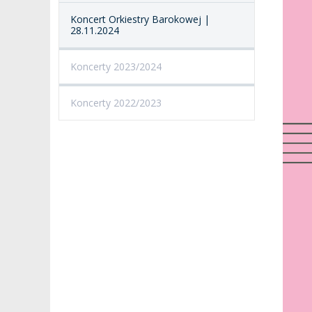
I CHÓR AMKP
RZECZNICY
DRUGIEJ KATEGORII
Koncert Orkiestry Barokowej |
28.11.2024
SALE KONCERTOWE
BIBLIOTEKA
Koncerty 2023/2024
BRANDBOOK
PENDERECKI ACADEMY
PRESS
Koncerty 2022/2023
DOSTĘPNOŚĆ
DOM STUDENCKI