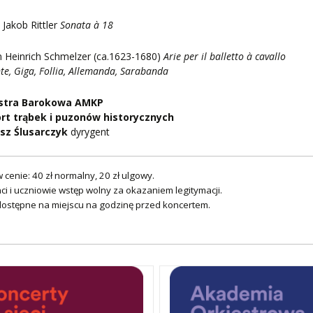
p Jakob Rittler
Sonata à 18
 Heinrich Schmelzer (ca.1623-1680)
Arie per il balletto à cavallo
te, Giga, Follia, Allemanda, Sarabanda
stra Barokowa AMKP
rt trąbek i puzonów historycznych
z Ślusarczyk
dyrygent
w cenie: 40 zł normalny, 20 zł ulgowy.
ci i uczniowie wstęp wolny za okazaniem legitymacji.
 dostępne na miejscu na godzinę przed koncertem.