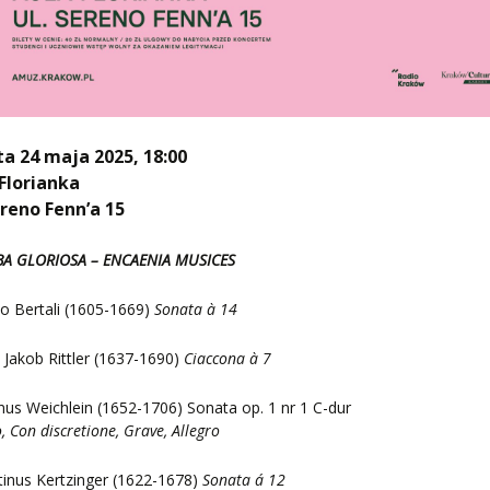
a 24 maja 2025, 18:00
Florianka
ereno Fenn’a 15
A GLORIOSA – ENCAENIA MUSICES
o Bertali (1605-1669)
Sonata à 14
p Jakob Rittler (1637-1690)
Ciaccona à 7
s Weichlein (1652-1706) Sonata op. 1 nr 1 C-dur
o, Con discretione, Grave, Allegro
inus Kertzinger (1622-1678)
Sonata á 12