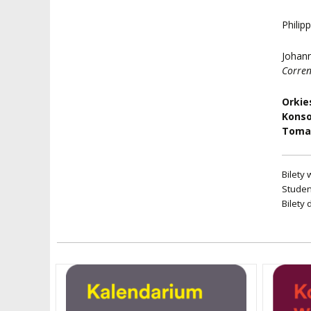
Philip
Johann
Corren
Orkie
Konso
Tomas
Bilety 
Studen
Bilety