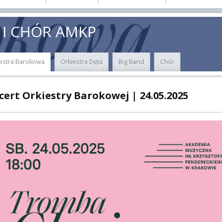
E
MUS+
 I CHÓR AMKP
ER
estra Barokowa
Orkiestra Dęta
Big Band
Chór
A
cert Orkiestry Barokowej | 24.05.2025
PNI
EKTÓW
ZNE