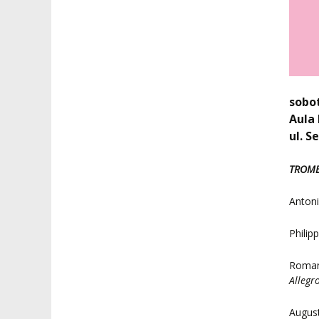
sobot
Aula 
ul. S
TROMB
Antoni
Philip
Romanu
Allegr
August