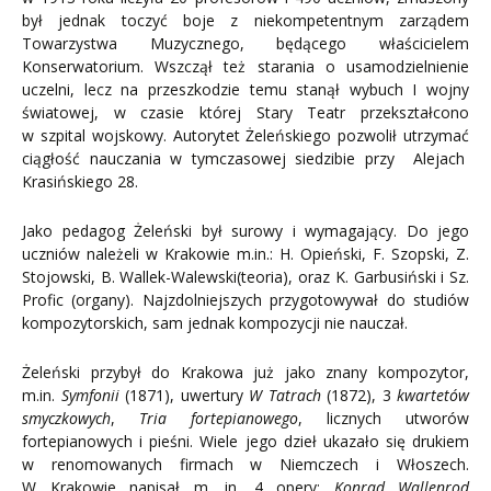
był jednak toczyć boje z niekompetentnym zarządem
Towarzystwa Muzycznego, będącego właścicielem
Konserwatorium. Wszczął też starania o usamodzielnienie
uczelni, lecz na przeszkodzie temu stanął wybuch I wojny
światowej, w czasie której Stary Teatr przekształcono
w szpital wojskowy. Autorytet Żeleńskiego pozwolił utrzymać
ciągłość nauczania w tymczasowej siedzibie przy Alejach
Krasińskiego 28.
Jako pedagog Żeleński był surowy i wymagający. Do jego
uczniów należeli w Krakowie m.in.: H. Opieński, F. Szopski, Z.
Stojowski, B. Wallek-Walewski(teoria), oraz K. Garbusiński i Sz.
Profic (organy). Najzdolniejszych przygotowywał do studiów
kompozytorskich, sam jednak kompozycji nie nauczał.
Żeleński przybył do Krakowa już jako znany kompozytor,
m.in.
Symfonii
(1871), uwertury
W Tatrach
(1872), 3
kwartetów
smyczkowych
,
Tria fortepianowego
, licznych utworów
fortepianowych i pieśni. Wiele jego dzieł ukazało się drukiem
w renomowanych firmach w Niemczech i Włoszech.
W Krakowie napisał m. in. 4 opery:
Konrad Wallenrod