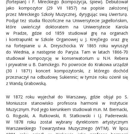
(fortepian) i F. Mireckiego (kompozycja, śpiew). Debiutował
jako kompozytor (29 VII 1857) na popisie założonej
przez Mireckiego Szkoły Muzycznej, dyrygując swą
Uwerturą.
Podjął też studia filozoficzne na Uniwersytecie Jagiellońskim,
które uwieńczył doktoratem na Uniwersytecie Karola
w Pradze, gdzie od 1859 studiował grę na organach
i kontrapunkt w Szkole Organowej u J. Krejčiego oraz grę
na fortepianie u A. Dreyschocka. W 1865 roku wyruszył
do Wiednia, a następnie do Paryża. Tam w latach 1866-70
studiował kompozycję w konserwatorium u N.H. Rebera
i prywatnie u B. Damckego. Po powrocie do Krakowa urządził
(30 I 1871) koncert kompozytorski, z którego dochód
przeznaczył na odbudowę Sukiennic; w tymże roku ożenił się
z Wandą Grabowską.
W 1872 roku wyjechał do Warszawy, gdzie objął po S.
Moniuszce stanowisko profesora harmonii w Instytucie
Muzycznym. Pod jego kierunkiem studiowali m.in. M. Biernacki,
G. Roguski, A. Rutkowski, R. Statkowski i I.J. Paderewski.
W 1878 roku został wybrany dyrektorem artystycznym
Warszawskiego Towarzystwa Muzycznego (WTM). W lipcu