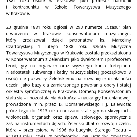
1881 roku osiadł w Krakowie jako profesor harmonii
i kontrapunktu w Szkole Towarzystwa Muzycznego
w Krakowie.
23 grudnia 1881 roku ogłosił w 293 numerze „Czasu” plan
utworzenia w Krakowie konserwatorium muzycznego,
który zrealizował dzięki patronatowi ks. Marceliny
Czartoryskiej; 1 lutego 1888 roku Szkoła Muzyczna
Towarzystwa Muzycznego w Krakowie została przekształcona
w Konserwatorium z Żeleńskim jako dyrektorem i profesorem
teorii, gry na organach oraz wyższego kursu fortepianu.
Niedostatek subwencji i kadry nauczycielskiej (początkowo 8
osób) nie pozwoliły Żeleńskiemu na rozwinięcie działalności
uczelni jako bazy dla zamierzonego powołania opery i stałej
orkiestry symfonicznej w Krakowie. Domeną Konserwatorium
stała się – i pozostała nią do końca – nauka gry fortepianowej,
prowadzona m.in. przez B. Domaniewskiego i J. Lalewicza;
prócz tego do 1913 roku nauczano stale gry na skrzypcach,
wiolonczeli, organach oraz śpiewu solowego, sporadycznie
zaś na instrumentach dętych. Żeleński dbał o rozwój uczelni,
która – przeniesiona w 1906 do budynku Starego Teatru –
w 1913 roku liczyła 20 profesorów i 490 uczniów, zmuszony