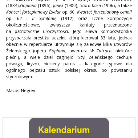
(1884),
Goplana
(1896),
Janek
(1900),
Stara baśń
(1906), a także
Koncert
fortepianowy Es-dur
op. 60,
Kwartet fortepianowy c-moll
op. 62 i
II Symfonię
(1912) oraz liczne kompozycje
okolicznościowe, zwłaszcza kantaty przeznaczone
na patriotyczne uroczystości. Jego sława kompozytorska
przysparzała prestiżu uczelni, którą kierował 33 lata, jednak
obecnie w repertuarze utrzymuje się zaledwie kilka utworów
Żeleńskiego (opera
Goplana
, uwertura
W Tatrach
, niektóre
pieśni), a wiele dzieł zaginęło. Styl Żeleńskiego cechuje
powaga, liryzm, niekiedy patos – kategorie typowe dla
ogólnego pejzażu sztuki polskiej okresu po powstaniu
styczniowym.
Maciej Negrey