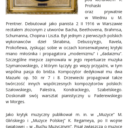
Prohaski
oraz prywatnie
w Wiedniu u M.
Prentner. Debiutował jako pianista 2 II 1916 w Warszawie
recitalem złożonym z utworów Bacha, Beethovena, Brahmsa,
Schumanna, Chopina i Liszta. Był jednym z pierwszych polskich
wykonawców dzieł Skriabina, Debussy’ego, Ravela,
Prokofiewa, zyskując sobie w oczach konserwatywnej krytyki
miano miłośnika i propagatora „modernizmu” i „dadaizmu”.
Szczególne miejsce zajmowała w jego repertuarze muzyka
Szymanowskiego, z którym łączyły go więzy przyjaźni, w tym
wspólna pasja do bridża. Kompozytor dedykował mu dwa
Mazurki op. 50: nr 7 i 8. Drzewiecki propagował także
twórczość innych współczesnych kompozytorów polskich:
Szałowskiego, Palestra, Kondrackiego, Szabelskiego.
Doskonalił swój warsztat pianistyczny u Paderewskiego
w Morges.
Jako krytyk muzyczny publikował m. in. w „Muzyce” M.
Glińskiego i „Muzyce Polskiej” K. Regameya, po II wojnie
światowej – w „Ruchu Muzycznym”. Pisał zwłaszcza o muzyce