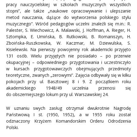
pracy nauczycielskiej w szkołach muzycznych wszystkich
stopni”, ale także „naukowe opracowywanie i ulepszanie
metod nauczania, dążące do wytworzenia polskiego stylu
muzycznego”. Wśród pedagogów uczelni znaleźli się m.in.: R.
Palester, S. Wiechowicz, A. Malawski, J. Hoffman, A. Rieger, H.
Sztompka, E. Umińska, B. Rutkowski, B. Romaniszyn, H.
Zboińska-Ruszkowska, W. Kaczmar, M. Dziewulska, S.
Kisielewski. Na pierwszy powojenny rok akademicki przyjęto
131 osób. Wielu przyjętych nie posiadało – po przerwie
okupacyjnej – odpowiedniego przygotowania i uczestniczyło
w kursach przygotowawczych obejmujących przedmioty
teoretyczne, zwanych „zerowymi”. Zajęcia odbywały się w kilku
pokojach przy ul. Basztowej 8 i 9. Z początkiem roku
akademickiego 1948/49 uczelnia przenosi się
do obszerniejszego lokum przy ul. Warszawskiej 24.
W uznaniu swych zasług otrzymał dwukrotnie Nagrodę
Państwową I st. (1950, 1952), a w 1955 roku został
odznaczony Krzyżem Komandorskim Orderu Odrodzenia
Polski.