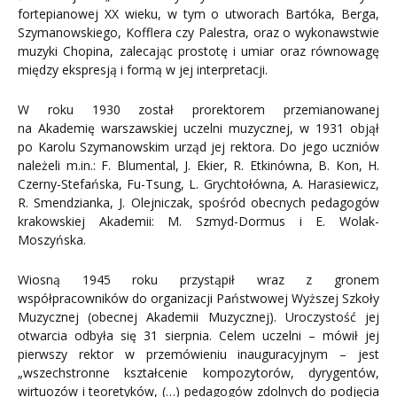
fortepianowej XX wieku, w tym o utworach Bartóka, Berga,
Szymanowskiego, Kofflera czy Palestra, oraz o wykonawstwie
muzyki Chopina, zalecając prostotę i umiar oraz równowagę
między ekspresją i formą w jej interpretacji.
W roku 1930 został prorektorem przemianowanej
na Akademię warszawskiej uczelni muzycznej, w 1931 objął
po Karolu Szymanowskim urząd jej rektora. Do jego uczniów
należeli m.in.: F. Blumental, J. Ekier, R. Etkinówna, B. Kon, H.
Czerny-Stefańska, Fu-Tsung, L. Grychtołówna, A. Harasiewicz,
R. Smendzianka, J. Olejniczak, spośród obecnych pedagogów
krakowskiej Akademii: M. Szmyd-Dormus i E. Wolak-
Moszyńska.
Wiosną 1945 roku przystąpił wraz z gronem
współpracowników do organizacji Państwowej Wyższej Szkoły
Muzycznej (obecnej Akademii Muzycznej). Uroczystość jej
otwarcia odbyła się 31 sierpnia. Celem uczelni – mówił jej
pierwszy rektor w przemówieniu inauguracyjnym – jest
„wszechstronne kształcenie kompozytorów, dyrygentów,
wirtuozów i teoretyków, (…) pedagogów zdolnych do podjęcia