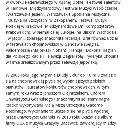
w dworku Paderewskiego w Kąśnej Dolnej, Festiwal Talentów
w Tarnowie, Międzynarodowy Festiwal Muzyki Współczesnej
„Warszawska Jesień”, Warszawskie Spotkania Muzyczne,
„Muzyka na Szczytach” w Zakopanem, Festiwal Muzyki
Polskiej w Krakowie, Międzynarodowe Dni Kompozytorów
Krakowskich), w niemal całej Europie, na Bliskim Wschodzie
i w Japonii, zbierając znakomite recenzje. Brał również udział
w festiwalach chopinowskich w Gandawie (Belgia),
Valldemossie (Majorka) i Nohant (Francja). Dokonał nagrań
dla Polskiego Radia i Telewizji. Zagrał rolę Fryderyka Chopina
w filmie zrealizowanym przez Telewizję Japońską.
W 2005 roku jego nagranie Etiudy E-dur op. 10 nr 3 znalazło
się na chopinowskiej płycie najwybitniejszych polskich
pianistów i laureatów konkursów chopinowskich. W tym
samym roku wraz z Januszem Olejniczakiem, Chórem
Uniwersytetu Gdańskiego i znakomitymi solistami nagrał
rzadko wykonywaną Małą Mszę Uroczystą Giacomo
Rossiniego. Wykonanie to ukazało się na płycie wydanej
przez Uniwersytet Gdański. W 2010 roku ukazał się album
firmy DUX z muzyką Grażyny Bacewicz, zawierający między