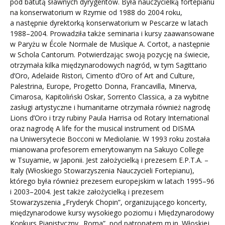
pod batutą sławnych dyrygentów. Była nauczycielką fortepianu
na konserwatorium w Rzymie od 1988 do 2004 roku,
a następnie dyrektorką konserwatorium w Pescarze w latach
1988–2004. Prowadziła także seminaria i kursy zaawansowane
w Paryżu w École Normale de Musìque A. Cortot, a następnie
w Schola Cantorum. Potwierdzając swoją pozycję na świecie,
otrzymała kilka międzynarodowych nagród, w tym Sagittario
d’Oro, Adelaide Ristori, Cimento d’Oro of Art and Culture,
Palestrina, Europe, Progetto Donna, Francavilla, Minerva,
Cimarosa, Kapitoliński Oskar, Sorrento Classica, a za wybitne
zasługi artystyczne i humanitarne otrzymała również nagrodę
Lions d’Oro i trzy rubiny Paula Harrisa od Rotary International
oraz nagrodę A life for the musical instrument od DISMA
na Uniwersytecie Bocconi w Mediolanie. W 1993 roku została
mianowana profesorem emerytowanym na Sakuyo College
w Tsuyamie, w Japonii. Jest założycielką i prezesem E.P.T.A. –
Italy (Włoskiego Stowarzyszenia Nauczycieli Fortepianu),
którego była również prezesem europejskim w latach 1995–96
i 2003–2004. Jest także założycielką i prezesem
Stowarzyszenia „Fryderyk Chopin”, organizującego koncerty,
międzynarodowe kursy wysokiego poziomu i Międzynarodowy
Konkurs Pianistyczny „Roma”, pod patronatem m.in. Włoskiej