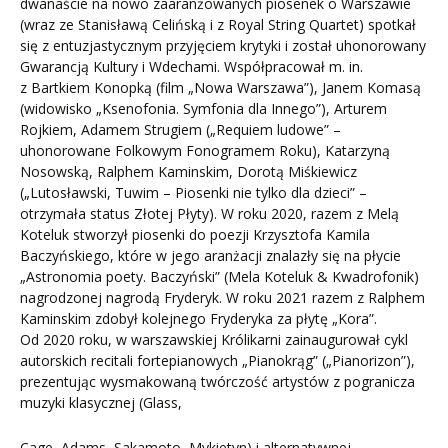
dwanaście na nowo zaaranżowanych piosenek o Warszawie
(wraz ze Stanisławą Celińską i z Royal String Quartet) spotkał
się z entuzjastycznym przyjęciem krytyki i został uhonorowany
Gwarancją Kultury i Wdechami. Współpracował m. in.
z Bartkiem Konopką (film „Nowa Warszawa”), Janem Komasą
(widowisko „Ksenofonia. Symfonia dla Innego”), Arturem
Rojkiem, Adamem Strugiem („Requiem ludowe” –
uhonorowane Folkowym Fonogramem Roku), Katarzyną
Nosowską, Ralphem Kaminskim, Dorotą Miśkiewicz
(„Lutosławski, Tuwim – Piosenki nie tylko dla dzieci” –
otrzymała status Złotej Płyty). W roku 2020, razem z Melą
Koteluk stworzył piosenki do poezji Krzysztofa Kamila
Baczyńskiego, które w jego aranżacji znalazły się na płycie
„Astronomia poety. Baczyński” (Mela Koteluk & Kwadrofonik)
nagrodzonej nagrodą Fryderyk. W roku 2021 razem z Ralphem
Kaminskim zdobył kolejnego Fryderyka za płytę „Kora”.
Od 2020 roku, w warszawskiej Królikarni zainaugurował cykl
autorskich recitali fortepianowych „Pianokrąg” („Pianorizon”),
prezentując wysmakowaną twórczość artystów z pogranicza
muzyki klasycznej (Glass,
Cage, Adams, Sakamoto, Mykietyn) i alternatywnej