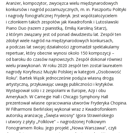
Aranżer, kompozytor, zwycięzca wielu międzynarodowych
konkursów i nagród pozamuzycznych, m. in. Paszportu Polityki
i nagrody fonograficznej Fryderyk. Jest współzałożycielem
i członkiem takich zespołów jak Kwadrofonik i Lutosławski
Piano Duo (razem z pianistką, Emilią Karoliną Sitarz),
z którym związany jest od ponad dwudziestu lat. Zespół ten
zdobył wiele nagród na międzynarodowych konkursach,
a podczas lat swojej działalności zgromadził spektakularny
repertuar, który obecnie wynosi około 150 kompozycji –
od baroku do czasów najnowszych. Zespół dokonał również
wielu prawykonań. W roku 2020 zespół ten został laureatem
nagrody Koryfeusz Muzyki Polskiej w kategorii „Osobowość
Roku”. Bartek Wąsik jednocześnie podąża własną drogą
artystyczną, przykuwając uwagę publiczności i krytyków.
Występował solo i z zespołami w Europie, Azji i obu
Amerykach. W Carnegie Hall i Chicago Symphony Hall
prezentował własne opracowania utworów Fryderyka Chopina.
W Filharmonii Berlińskiej wykonał wraz z Kwadrofonikiem
autorską aranżację „Święta wiosny” Igora Strawińskiego
i utwory z płyty „Folklove” – nagrodzonej Folkowym
Fonogramem Roku. Jego projekt „Nowa Warszawa”, czyli