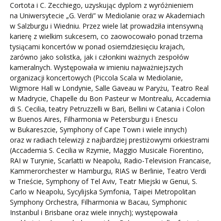
Cortota i C. Zecchiego, uzyskując dyplom z wyróżnieniem
na Uniwersytecie „G. Verdi” w Mediolanie oraz w Akademiach
w Salzburgu i Wiedniu. Przez wiele lat prowadziła intensywną
karierę z wielkim sukcesem, co zaowocowało ponad trzema
tysiącami koncertów w ponad osiemdziesięciu krajach,
zarówno jako solistka, jak i członkini ważnych zespołów
kameralnych. Występowała w imieniu najważniejszych
organizacji koncertowych (Piccola Scala w Mediolanie,
Wigmore Hall w Londynie, Salle Gaveau w Paryżu, Teatro Real
w Madrycie, Chapelle du Bon Pasteur w Montrealu, Accademia
di S. Cecilia, teatry Petruzzelli w Bari, Bellini w Catania i Colon
w Buenos Aires, Filharmonia w Petersburgu i Enescu
w Bukareszcie, Symphony of Cape Town i wiele innych)
oraz w radiach telewizji z najbardziej prestiżowymi orkiestrami
(Accademia S. Cecilia w Rzymie, Maggio Musicale Fiorentino,
RAI w Turynie, Scarlatti w Neapolu, Radio-Television Francaise,
Kammerorchester w Hamburgu, RIAS w Berlinie, Teatro Verdi
w Trieście, Symphony of Tel Aviv, Teatr Miejski w Genui, S.
Carlo w Neapolu, Sycylijska Symfonia, Taipei Metropolitan
Symphony Orchestra, Filharmonia w Bacau, Symphonic
Instanbul i Brisbane oraz wiele innych); występowała