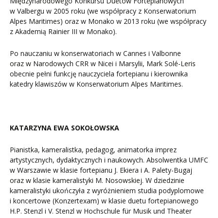
Międzynarodowego Konkursu Duetów Fortepianowych
w Valbergu w 2005 roku (we współpracy z Konserwatorium
Alpes Maritimes) oraz w Monako w 2013 roku (we współpracy
z Akademią Rainier III w Monako).
Po nauczaniu w konserwatoriach w Cannes i Valbonne
oraz w Narodowych CRR w Nicei i Marsylii, Mark Solé-Leris
obecnie pełni funkcję nauczyciela fortepianu i kierownika
katedry klawiszów w Konserwatorium Alpes Maritimes.
KATARZYNA EWA SOKOŁOWSKA
Pianistka, kameralistka, pedagog, animatorka imprez
artystycznych, dydaktycznych i naukowych. Absolwentka UMFC
w Warszawie w klasie fortepianu J. Ekiera i A. Palety-Bugaj
oraz w klasie kameralistyki M. Nosowskiej. W dziedzinie
kameralistyki ukończyła z wyróżnieniem studia podyplomowe
i koncertowe (Konzertexam) w klasie duetu fortepianowego
H.P. Stenzl i V. Stenzl w Hochschule für Musik und Theater