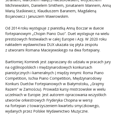
Michniewskim, Danielem Smithem, Jonatanem Mannem, Anną
Marią Staśkiewicz, Klaudiuszem Baranem, Magdaleną
Bojanowicz i Januszem Wawrowskim.
Od 2014 roku występuje z pianistką Anną Boczar w duecie
fortepianowym „Chopin Piano Duo”. Duet występuje na wielu
prestiżowych festiwalach w całej Europie i Azji. W 2020 roku
nakładem wydawnictwa DUX ukazała się płyta zespołu
z utworami Romana Maciejewskiego na dwa fortepiany.
Bartłomiej Kominek jest zapraszany do udziału w pracach jury
na ogólnopolskich i międzynarodowych konkursach
pianistycznych i kameralnych ( między innymi: Roma Piano
Competition, Ischia Piano Competition, Międzynarodowy
Konkurs Duetów Fortepianowych w Białymstoku, „Grajmy
Razem” w Zamościu). Prowadzi kursy mistrzowskie w wielu
uczelniach w Europie. Jest autorem opracowania wszystkich
utworów orkiestrowych Fryderyka Chopina w wersji
na fortepian z towarzyszeniem kwartetu smyczkowego,
wydanych przez Polskie Wydawnictwo Muzyczne.