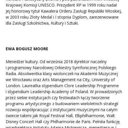
Krajowej Komisji UNESCO. Prezydent RP w 1999 roku nadał
jej honorowy tytuł Kawalera Orderu Zasługi Republiki Włoskiej,
w 2003 roku Złoty Medal i I stopnia Dyplom, zarezerwowane
dla Zasługi Szkolnictwa, Kultury i Sztuki.
EWA BOGUSZ MOORE
Menedżer kultury. Od września 2018 dyrektor naczelny
i programowy Narodowej Orkiestry Symfonicznej Polskiego
Radia. Absolwentka klasy wiolonczeli na Akademii Muzycznej
we Wrocławiu oraz Arts Management na City, University of
London. Laureatka stypendium Clore Leadership Programme
i stypendium Leadership Academy of Poland. W prowadzonych
przez siebie instytucjach czy festiwalach łączy tworzenie
programu artystycznego z budowaniem wieloletnich strategii
rozwoju współpracując z instytucjami muzycznymi na całym
świecie takimi jak Royal Festival Hall, Elbphilharmonie, Walt
Disney Concert Hall czy Philharmonie de Paris. Pełniła funkcję
wicedyrektora Instytutu Adama Mickiewicza, menedżera w I,