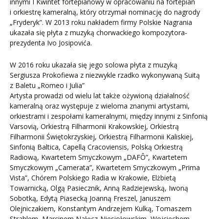
innymi I Kwintet fortepianowy w opracowaniu na fortepian
i orkiestrę kameralną, który otrzymał nominację do nagrody
„Fryderyk”. W 2013 roku nakładem firmy Polskie Nagrania
ukazała się płyta z muzyką chorwackiego kompozytora-
prezydenta Ivo Josipovića.
W 2016 roku ukazała się jego solowa płyta z muzyką
Sergiusza Prokofiewa z niezwykle rzadko wykonywaną Suitą
z Baletu „Romeo i Julia”
Artysta prowadzi od wielu lat także ożywioną działalność
kameralną oraz występuje z wieloma znanymi artystami,
orkiestrami i zespołami kameralnymi, między innymi z Sinfonią
Varsovią, Orkiestrą Filharmonii Krakowskiej, Orkiestrą
Filharmonii Świętokrzyskiej, Orkiestrą Filharmonii Kaliskiej,
Sinfonią Baltica, Capellą Cracoviensis, Polską Orkiestrą
Radiową, Kwartetem Smyczkowym „DAFÔ”, Kwartetem
Smyczkowym „Camerata”, Kwartetem Smyczkowym „Prima
Vista”, Chórem Polskiego Radia w Krakowie, Elżbietą
Towarnicką, Olgą Pasiecznik, Anną Radziejewską, Iwoną
Sobotką, Edytą Piasecką Joanną Freszel, Januszem
Olejniczakiem, Konstantym Andrzejem Kulką, Tomaszem
Strahlem, Marcinem Nałęcz-Niesiołowskim, Wojciechem