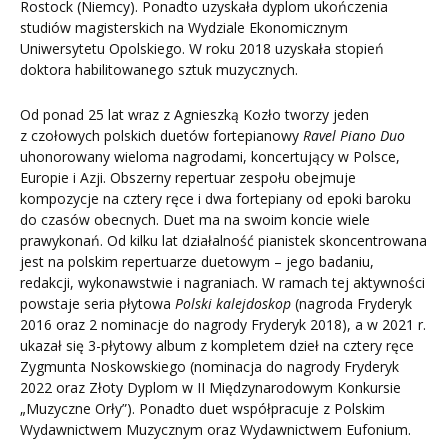
Rostock (Niemcy). Ponadto uzyskała dyplom ukończenia
studiów magisterskich na Wydziale Ekonomicznym
Uniwersytetu Opolskiego. W roku 2018 uzyskała stopień
doktora habilitowanego sztuk muzycznych.
Od ponad 25 lat wraz z Agnieszką Kozło tworzy jeden
z czołowych polskich duetów fortepianowy
Ravel Piano Duo
uhonorowany wieloma nagrodami, koncertujący w Polsce,
Europie i Azji. Obszerny repertuar zespołu obejmuje
kompozycje na cztery ręce i dwa fortepiany od epoki baroku
do czasów obecnych. Duet ma na swoim koncie wiele
prawykonań. Od kilku lat działalność pianistek skoncentrowana
jest na polskim repertuarze duetowym – jego badaniu,
redakcji, wykonawstwie i nagraniach. W ramach tej aktywności
powstaje seria płytowa
Polski kalejdoskop
(nagroda Fryderyk
2016 oraz 2 nominacje do nagrody Fryderyk 2018), a w 2021 r.
ukazał się 3-płytowy album z kompletem dzieł na cztery ręce
Zygmunta Noskowskiego (nominacja do nagrody Fryderyk
2022 oraz Złoty Dyplom w II Międzynarodowym Konkursie
„Muzyczne Orły”). Ponadto duet współpracuje z Polskim
Wydawnictwem Muzycznym oraz Wydawnictwem Eufonium.