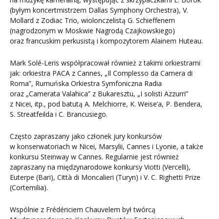
(byłym koncertmistrzem Dallas Symphony Orchestra), V.
Mollard z Zodiac Trio, wiolonczelistą G. Schieffenem
(nagrodzonym w Moskwie Nagrodą Czajkowskiego)
oraz francuskim perkusistą i kompozytorem Alainem Huteau.
Mark Solé-Leris współpracował również z takimi orkiestrami
jak: orkiestra PACA z Cannes, „Il Complesso da Camera di
Roma”, Rumuńska Orkiestra Symfoniczna Radia
oraz „Camerata Valahica” z Bukaresztu, „I solisti Azzurri”
z Nicei, itp., pod batutą A. Melchiorre, K. Weise’a, P. Bendera,
S. Streatfeilda i C. Brancusiego.
Często zapraszany jako członek jury konkursów
w konserwatoriach w Nicei, Marsylii, Cannes i Lyonie, a także
konkursu Steinway w Cannes. Regularnie jest również
zapraszany na międzynarodowe konkursy Viotti (Vercelli),
Euterpe (Bari), Città di Moncalieri (Turyn) i V. C. Righetti Prize
(Cortemilia).
Wspólnie z Frédériciem Chauvelem był twórcą