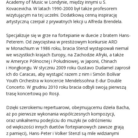
Academy of Music w Londynie, między innymi u S.
Kovacevicha. W latach 1990-2000 był także profesorem
wizytującym na tej uczelni. Dodatkową cenną inspirację
artystyczną czerpał z prywatnych lekcji u Alfreda Brendela.
Specjalizuje się w grze na fortepianie w duecie z bratem Hans-
Peterem. Od zwycięstwa w prestiżowym konkursie ARD
w Monachium w 1986 roku, bracia Stenzl występowali niemal
we wszystkich krajach Europy, na Zachodzie Afryki, a także
w Ameryce Północnej i Południowej, w Japonii, Chinach
i Hongkongu. W styczniu 2009 roku Gustavo Dudamel zaprosił
ich do Caracas, aby wystąpić razem z nim i Simón Bolívar
Youth Orchestra w koncercie Mendelssohna E-dur Double
Concerto. W grudniu 2010 roku bracia odbyli swoją pierwszą
trasę koncertową po Rosji.
Dzięki szerokiemu repertuarowi, obejmującemu dzieła Bacha,
aż po pierwsze wykonania współczesnych kompozycji,
oraz unikalnemu podejściu do muzyki (w odróżnieniu
od większości innych duetów fortepianowych zawsze grają
z pamięci), Hans-Peter i Volker Stenzl są mile widzianymi