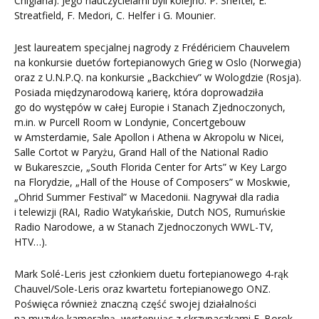
Chigiana). Jego nauczycielami byli kolejno: P. Sheftel, E.
Streatfield, F. Medori, C. Helfer i G. Mounier.
Jest laureatem specjalnej nagrody z Frédériciem Chauvelem
na konkursie duetów fortepianowych Grieg w Oslo (Norwegia)
oraz z U.N.P.Q. na konkursie „Backchiev” w Wologdzie (Rosja).
Posiada międzynarodową karierę, która doprowadziła
go do występów w całej Europie i Stanach Zjednoczonych,
m.in. w Purcell Room w Londynie, Concertgebouw
w Amsterdamie, Sale Apollon i Athena w Akropolu w Nicei,
Salle Cortot w Paryżu, Grand Hall of the National Radio
w Bukareszcie, „South Florida Center for Arts” w Key Largo
na Florydzie, „Hall of the House of Composers” w Moskwie,
„Ohrid Summer Festival” w Macedonii. Nagrywał dla radia
i telewizji (RAI, Radio Watykańskie, Dutch NOS, Rumuńskie
Radio Narodowe, a w Stanach Zjednoczonych WWL-TV,
HTV…).
Mark Solé-Leris jest członkiem duetu fortepianowego 4-rąk
Chauvel/Sole-Leris oraz kwartetu fortepianowego ONZ.
Poświęca również znaczną część swojej działalności
na muzykę kameralną, występując z skrzypaczkami E. Borok