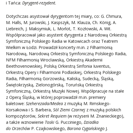
i Tańca:
Dyrygent-rezydent.
Dotychczas asystował dyrygentom tej miary, co: G. Chmura,
M. Halls, M. Jurowski, J. Kaspszyk, M. Klauza, Ch. König, A.
Liebreich, J. Maksymiuk, L. Morlot, T. Kozłowski, A. Wit.
Współpracował jako asystent dyrygenta z Narodową Orkiestrą
Symfoniczną Polskiego Radia w Katowicach oraz Teatrem
Wielkim w Łodzi. Prowadził koncerty m.in. z Filharmonią
Narodową, Narodową Orkiestrą Symfoniczną Polskiego Radia,
NFM Filharmonią Wrocławską, Orkiestrą Akademii
Beethovenowskiej, Polską Orkiestrą Sinfonia Iuventus,
Orkiestrą Opery i Filharmonii Podlaskiej, Orkiestrą Polskiego
Radia, Filharmonią Gorzowską, Kaliską, Sudecką, Śląską,
Świętokrzyską, Zielonogórską, Toruńską Orkiestrą
Symfoniczną, Orkiestrą Muzyki Nowej. Współpracuje na stałe
z Operą Śląską, w której poprowadził m.in. premiery
baletowe:
Szeherezada/Medea
z muzyką M. Rimskiego-
Korsakowa i S. Barbera,
Sól Ziemi Czarnej
z muzyką polskich
kompozytorów,
Sekret Requiem
(w reżyserii M. Znanieckiego),
a także wznowienie
Toski
G. Pucciniego,
Dziadka
do Orzechów
P. Czajkowskiego,
Barona Cygańskiego
J.