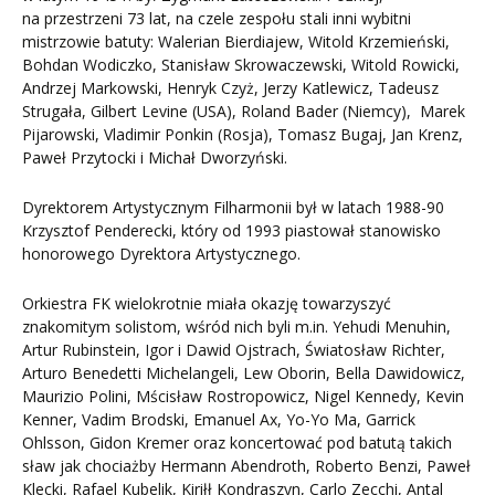
na przestrzeni 73 lat, na czele zespołu stali inni wybitni
mistrzowie batuty: Walerian Bierdiajew, Witold Krzemieński,
Bohdan Wodiczko, Stanisław Skrowaczewski, Witold Rowicki,
Andrzej Markowski, Henryk Czyż, Jerzy Katlewicz, Tadeusz
Strugała, Gilbert Levine (USA), Roland Bader (Niemcy), Marek
Pijarowski, Vladimir Ponkin (Rosja), Tomasz Bugaj, Jan Krenz,
Paweł Przytocki i Michał Dworzyński.
Dyrektorem Artystycznym Filharmonii był w latach 1988-90
Krzysztof Penderecki, który od 1993 piastował stanowisko
honorowego Dyrektora Artystycznego.
Orkiestra FK wielokrotnie miała okazję towarzyszyć
znakomitym solistom, wśród nich byli m.in. Yehudi Menuhin,
Artur Rubinstein, Igor i Dawid Ojstrach, Światosław Richter,
Arturo Benedetti Michelangeli, Lew Oborin, Bella Dawidowicz,
Maurizio Polini, Mścisław Rostropowicz, Nigel Kennedy, Kevin
Kenner, Vadim Brodski, Emanuel Ax, Yo-Yo Ma, Garrick
Ohlsson, Gidon Kremer oraz koncertować pod batutą takich
sław jak chociażby Hermann Abendroth, Roberto Benzi, Paweł
Klecki, Rafael Kubelik, Kiriłł Kondraszyn, Carlo Zecchi, Antal