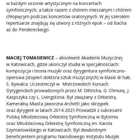
w każdym sezonie artystycznym na koncertach
symfonicznych, a także razem z chórem mieszanym i chórem
chłopięcym podczas koncertów oratoryjnych. W jej szerokim
repertuarze znajdują się utwory z różnych epok – od Bacha
aż do Pendereckiego.
MACIEJ TOMASIEWICZ
– absolwent Akademii Muzycznej
w Katowicach, gdzie ukończył studia w specjalnościach:
kompozycja i teoria muzyki oraz dyrygentura symfoniczno-
operowa (stopień doktora sztuk muzycznych) w klasie dr hab.
S. Bywalca. Uczestniczył w Mistrzowskich Kursach
Dyrygenckich prowadzonych przez M. Dittricha, G. Chmurę, J.
Kaspszyka czy L. Livingstona. Był związany z Orkiestrą
Kameralną Miasta Jaworzna
Archetti
jako skrzypek
oraz dyrygent w latach 2014-2021.Prowadził z sukcesami
Polską Młodzieżową Orkiestrę Symfoniczną w Bytomiu
oraz Młodzieżową Orkiestrę Symfoniczną im. Karola
Szymanowskiego w Katowicach. Był dwukrotnym
beneficjentem programu Narodowego Instytutu Muzyki