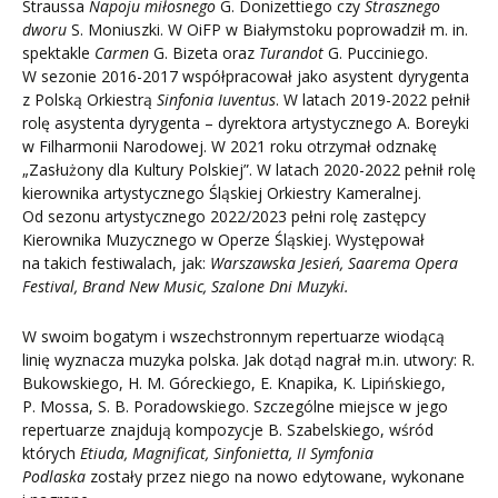
Straussa
Napoju miłosnego
G. Donizettiego czy
Strasznego
dworu
S. Moniuszki. W OiFP w Białymstoku poprowadził m. in.
spektakle
Carmen
G. Bizeta oraz
Turandot
G. Pucciniego.
W sezonie 2016-2017 współpracował jako asystent dyrygenta
z Polską Orkiestrą
Sinfonia Iuventus
. W latach 2019-2022 pełnił
rolę asystenta dyrygenta – dyrektora artystycznego A. Boreyki
w Filharmonii Narodowej. W 2021 roku otrzymał odznakę
„Zasłużony dla Kultury Polskiej”. W latach 2020-2022 pełnił rolę
kierownika artystycznego Śląskiej Orkiestry Kameralnej.
Od sezonu artystycznego 2022/2023 pełni rolę zastępcy
Kierownika Muzycznego w Operze Śląskiej. Występował
na takich festiwalach, jak:
Warszawska Jesień, Saarema Opera
Festival, Brand New Music, Szalone Dni Muzyki.
W swoim bogatym i wszechstronnym repertuarze wiodącą
linię wyznacza muzyka polska. Jak dotąd nagrał m.in. utwory: R.
Bukowskiego, H. M. Góreckiego, E. Knapika, K. Lipińskiego,
P. Mossa, S. B. Poradowskiego. Szczególne miejsce w jego
repertuarze znajdują kompozycje B. Szabelskiego, wśród
których
Etiuda, Magnificat, Sinfonietta, II Symfonia
Podlaska
zostały przez niego na nowo edytowane, wykonane