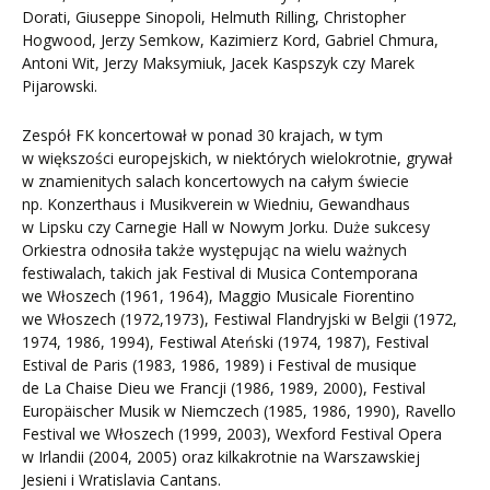
Dorati, Giuseppe Sinopoli, Helmuth Rilling, Christopher
Hogwood, Jerzy Semkow, Kazimierz Kord, Gabriel Chmura,
Antoni Wit, Jerzy Maksymiuk, Jacek Kaspszyk czy Marek
Pijarowski.
Zespół FK koncertował w ponad 30 krajach, w tym
w większości europejskich, w niektórych wielokrotnie, grywał
w znamienitych salach koncertowych na całym świecie
np. Konzerthaus i Musikverein w Wiedniu, Gewandhaus
w Lipsku czy Carnegie Hall w Nowym Jorku. Duże sukcesy
Orkiestra odnosiła także występując na wielu ważnych
festiwalach, takich jak Festival di Musica Contemporana
we Włoszech (1961, 1964), Maggio Musicale Fiorentino
we Włoszech (1972,1973), Festiwal Flandryjski w Belgii (1972,
1974, 1986, 1994), Festiwal Ateński (1974, 1987), Festival
Estival de Paris (1983, 1986, 1989) i Festival de musique
de La Chaise Dieu we Francji (1986, 1989, 2000), Festival
Europäischer Musik w Niemczech (1985, 1986, 1990), Ravello
Festival we Włoszech (1999, 2003), Wexford Festival Opera
w Irlandii (2004, 2005) oraz kilkakrotnie na Warszawskiej
Jesieni i Wratislavia Cantans.