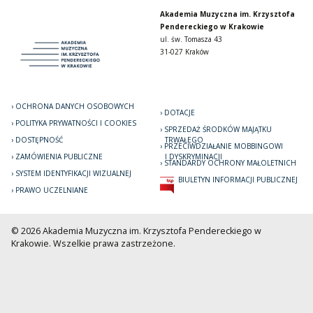
Akademia Muzyczna im. Krzysztofa
Pendereckiego w Krakowie
ul. św. Tomasza 43
31-027 Kraków
OCHRONA DANYCH OSOBOWYCH
DOTACJE
POLITYKA PRYWATNOŚCI I COOKIES
SPRZEDAŻ ŚRODKÓW MAJĄTKU
DOSTĘPNOŚĆ
TRWAŁEGO
PRZECIWDZIAŁANIE MOBBINGOWI
ZAMÓWIENIA PUBLICZNE
I DYSKRYMINACJI
STANDARDY OCHRONY MAŁOLETNICH
SYSTEM IDENTYFIKACJI WIZUALNEJ
BIULETYN INFORMACJI PUBLICZNEJ
PRAWO UCZELNIANE
© 2026 Akademia Muzyczna im. Krzysztofa Pendereckiego w
Krakowie. Wszelkie prawa zastrzeżone.