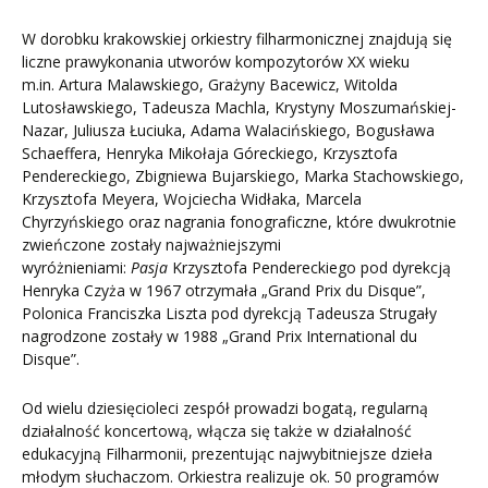
W dorobku krakowskiej orkiestry filharmonicznej znajdują się
liczne prawykonania utworów kompozytorów XX wieku
m.in. Artura Malawskiego, Grażyny Bacewicz, Witolda
Lutosławskiego, Tadeusza Machla, Krystyny Moszumańskiej-
Nazar, Juliusza Łuciuka, Adama Walacińskiego, Bogusława
Schaeffera, Henryka Mikołaja Góreckiego, Krzysztofa
Pendereckiego, Zbigniewa Bujarskiego, Marka Stachowskiego,
Krzysztofa Meyera, Wojciecha Widłaka, Marcela
Chyrzyńskiego oraz nagrania fonograficzne, które dwukrotnie
zwieńczone zostały najważniejszymi
wyróżnieniami:
Pasja
Krzysztofa Pendereckiego pod dyrekcją
Henryka Czyża w 1967 otrzymała „Grand Prix du Disque”,
Polonica Franciszka Liszta pod dyrekcją Tadeusza Strugały
nagrodzone zostały w 1988 „Grand Prix International du
Disque”.
Od wielu dziesięcioleci zespół prowadzi bogatą, regularną
działalność koncertową, włącza się także w działalność
edukacyjną Filharmonii, prezentując najwybitniejsze dzieła
młodym słuchaczom. Orkiestra realizuje ok. 50 programów