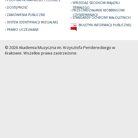
POLITYKA PRYWATNOŚCI I COOKIES
SPRZEDAŻ ŚRODKÓW MAJĄTKU
DOSTĘPNOŚĆ
TRWAŁEGO
PRZECIWDZIAŁANIE MOBBINGOWI
ZAMÓWIENIA PUBLICZNE
I DYSKRYMINACJI
STANDARDY OCHRONY MAŁOLETNICH
SYSTEM IDENTYFIKACJI WIZUALNEJ
BIULETYN INFORMACJI PUBLICZNEJ
PRAWO UCZELNIANE
© 2026 Akademia Muzyczna im. Krzysztofa Pendereckiego w
Krakowie. Wszelkie prawa zastrzeżone.