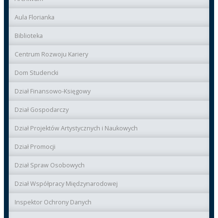
Aula Florianka
Biblioteka
Centrum Rozwoju Kariery
Dom Studencki
Dział Finansowo-Księgowy
Dział Gospodarczy
Dział Projektów Artystycznych i Naukowych
Dział Promocji
Dział Spraw Osobowych
Dział Współpracy Międzynarodowej
Inspektor Ochrony Danych