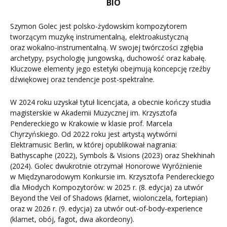
BIO
Szymon Golec jest polsko-żydowskim kompozytorem
tworzącym muzykę instrumentalną, elektroakustyczną
oraz wokalno-instrumentalną. W swojej twórczości zgłębia
archetypy, psychologię jungowską, duchowość oraz kabałę.
Kluczowe elementy jego estetyki obejmują koncepcję rzeźby
dźwiękowej oraz tendencje post-spektralne.
W 2024 roku uzyskał tytuł licencjata, a obecnie kończy studia
magisterskie w Akademii Muzycznej im. Krzysztofa
Pendereckiego w Krakowie w klasie prof. Marcela
Chyrzyńskiego. Od 2022 roku jest artystą wytwórni
Elektramusic Berlin, w której opublikował nagrania:
Bathyscaphe (2022), Symbols & Visions (2023) oraz Shekhinah
(2024). Golec dwukrotnie otrzymał Honorowe Wyróżnienie
w Międzynarodowym Konkursie im. Krzysztofa Pendereckiego
dla Młodych Kompozytorów: w 2025 r. (8. edycja) za utwór
Beyond the Veil of Shadows (klarnet, wiolonczela, fortepian)
oraz w 2026 r. (9. edycja) za utwór out-of-body-experience
(klarnet, obój, fagot, dwa akordeony).