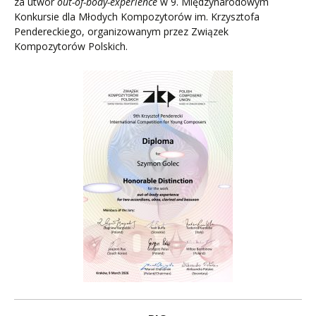
za utwór
out-of-body-experience
w 9. Międzynarodowym
Konkursie dla Młodych Kompozytorów im. Krzysztofa
Pendereckiego, organizowanym przez Związek
Kompozytorów Polskich.