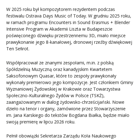
W 2025 roku był kompozytorem rezydentem podczas
festiwalu Ostrava Days Music of Today. W grudniu 2025 roku,
w ramach programu Encounters in Sound Erasmus + Blender
Intensive Program w Akademii Liszta w Budapeszcie
poświęconego dźwięku przestrzennemu 3D, miało miejsce
prawykonanie jego 8-kanałowej, dronowej rzeźby dźwiękowej
Ten Seﬁrot.
Współpracował ze znanymi zespołami, m.in. z polską
Spółdzielnią Muzyczną oraz kanadyjskim Kwartetem
Saksofonowym Quasar, które to zespoły prawykonały
wykonały premierowo jego kompozycje. Jest członkiem Gminy
Wyznaniowej Żydowskiej w Krakowie oraz Towarzystwa
Społeczno-Kulturalnego Żydów w Polsce (TSKŻ),
zaangażowanym w dialog żydowsko-chrześcijański. Nowe
dzieło na tenor i organy, zamówione przez Stowarzyszenie
im. Jana Karskiego do tekstów Bogdana Białka, będzie miało
swoją premierę w lipcu 2026 roku.
Pełnił obowiązki Sekretarza Zarządu Koła Naukowego