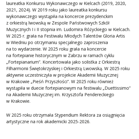
laureatka Konkursu Wykonawczego w Kielcach (2019, 2020,
2021, 2024). W 2019 roku jako laureatka konkursu
wykonawczego wystąpiła na koncercie prezydenckim
z orkiestrą lwowską w Zespole Państwowych Szkół
Muzycznych I i II stopnia im. Ludomira Różyckiego w Kielcach.
W 2025 r. grała na Festiwalu Młodych Talentów Gloria Artis
w Wiedniu po otrzymaniu specjalnego zaproszenia
na to wydarzenie. W 2025 roku grała na koncercie
na fortepianie historycznym w Zabrzu w ramach cyklu
„Fortepianarium”. Koncertowała jako solistka z Orkiestrą
Filharmonii Świętokrzyskiej i Orkiestrą Lwowską. W 2025 roku
aktywnie uczestniczyła w projekcie Akademii Muzycznej
w Krakowie „Pieśń Przyszłości”. W 2025 roku również
wystąpiła w duecie fortepianowym na festiwalu „Duettissimo”
na Akademii Muzycznej im. Krzysztofa Pendereckiego
w Krakowie.
W 2025 roku otrzymała Stypendium Rektora za osiągnięcia
artystyczne na rok akademicki 2025-2026.