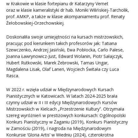
w Krakowie w klasie fortepianu dr Katarzyny Vernet
oraz w klasie kameralistyki dr hab. Moniki Wilińskiej-Tarcholik,
prof. AMKP, a także w klasie akompaniamentu prof. Renaty
Żełobowskiej-Orzechowskiej.
Doskonaliła swoje umiejętności na kursach mistrzowskich,
pracując pod kierunkiem takich profesorów jak: Tatiana
Szewczenko, Andrzej Jasiński, Ewa Pobłocka, Carlo Palese,
Joanna Ławrynowicz-Just, Edward Wolanin, Piotr Sałajczyk,
Hubert Rutkowski, Marek Żebrowski, Tamas Ungar,
Magdalena Lisak, Olaf Laneri, Wojciech Świtała czy Luca
Rasca.
W 2022 r. wzięła udział w Międzynarodowych Kursach
Pianistycznych w Katowicach. W latach 2024-2025 brała
czynny udział w II i III edycji Międzynarodowych Kursów
Mistrzowskich w Kielcach „Przestrzenie Kultury”. Otrzymała
szereg wyróżnień w prestiżowych konkursach: Ogólnopolski
Konkurs Pianistyczny w Żaganiu (2019), Konkurs Pianistyczny
w Zamościu (2019), i nagroda na Międzynarodowym
Konkursie ‘Gloria Artis’ w Wiedniu (2024), czterokrotna