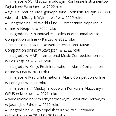
– I miejsce w XVI Międzynarodowym Konkursie Instrumentów
Dętych we Wrocławiu w 2022 roku
– tytuł laureat na XIV Ogólnopolskim Konkursie Muzyki XX i XXI
wieku dla Młodych Wykonawców w 2022 roku
– II nagroda na 3rd World Flute E-Competition Napolinova
online w Neapolu w 2022 roku
– I nagroda na 5th Nouvelles Etoiles International Music
Competition online w Paryżu w 2022 roku
– I miejsce na Tiziano Rossetti International Music
Competition online w Szwajcarii w 2022 roku
– I nagroda w MAP-International Music Competition online
w Los Angeles w 2021 roku
– I nagroda w King’s Peak International Music Competition
online w USA w 2021 roku
– I miejsce w Medici International Music Competition online
w Londynie w 2021 roku
– I miejsce na III Międzynarodowym Konkursie Muzycznym
OPUS w Krakowie w 2021 roku
– wyróżnienie na V międzynarodowym Konkursie Fletowym
w Jastrzębiu Zdroju w 2019 roku
– I nagroda na V Ogólnopolskim Konkursie Fletowym
w Bielsku-Białej 29-31.03.2019 roku