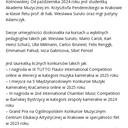
Kotnowskiej. Od października 2024 roku jest studentką
Akademii Muzycznej im. Krzysztofa Pendereckiego w Krakowie
w klasie fletu prof. dr hab. Wiesława Suruło oraz mgr Justyny
Adamczyk.
Swoje umiejętności doskonaliła na kursach u wybitnych
pedagogów takich jak: Wiesław Suruło, Mario Caroli, Karl
Heinz-Schutz, Ulla Miilmann, Carlos Bruneel, Felix Renggli,
Emmanuel Pahud, Ivica Gabrisova, Sibel Pensel
Jest laureatką licznych konkursów takich jak:
– I nagroda w IX TUTTO Flauto International Competition
online w Wenecji w kategorii muzyka kameralna w 2025 roku
– I miejsce na 5 Międzynarodowym Konkursie Muzyki
Kameralnej KraCamera online w 2025 roku
– III nagroda w 2nd International Chamber Music Competition
w Bańskiej Bystrzycy w kategorii zespoły kameralne w 2024
roku
– Grand Prix na Ogólnopolskim Konkursie Muzycznym
Centrum Edukacji Artystycznej w Krakowie w specjalności flet
w 2023 roku