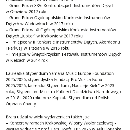
– Grand Prix w XXVI Konfrontacjach Instrumentów Dętych
w Oławie w 2017 roku
– Grand Prix w Ogólnopolskim Konkursie Instrumentów
Dętych w Wadowicach w 2017 roku
– Grand Prix na XI Ogólnopolskim Konkursie Instrumentów
Dętych „Jupiter” w Krakowie w 2017 roku
– II miejsce w II Konkursie Instrumentów Dętych, Akordeonu
i Perkusji w Trzcianie w 2016 roku
– I miejsce w Świętokrzyskim Festiwalu Instrumentów Dętych
w Kielcach w 2014 rok
Laureatka Stypendium Yamaha Music Europe Foundation
2025/2026, stypendystka Fundacji ProMusica Bona
2025/2026, laureatka Stypendium „Nadzieje Kielc” w 2023
roku, Stypendium Ministra Kultury i Dziedzictwa Narodowego
w 2018 i 2020 roku oraz Kapituła Stypendium od Polish
Orphans Charity.
Brała udział w wielu wydarzeniach takich jak:
– Koncert w ramach Krakowskiej Wiosny Wiolonczelowej –
występ w duecie z prof. Lars Hoefs 7.05.2026 w Auli Florianka