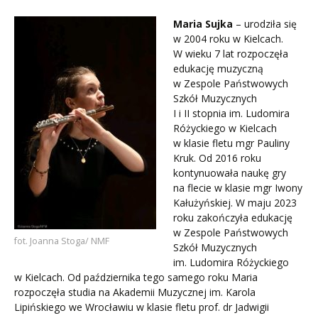
Maria Sujka
– urodziła się
w 2004 roku w Kielcach.
W wieku 7 lat rozpoczęła
edukację muzyczną
w Zespole Państwowych
Szkół Muzycznych
I i II stopnia im. Ludomira
Różyckiego w Kielcach
w klasie fletu mgr Pauliny
Kruk. Od 2016 roku
kontynuowała naukę gry
na flecie w klasie mgr Iwony
Kałużyńskiej. W maju 2023
roku zakończyła edukację
w Zespole Państwowych
fot. Joanna Stoga/ NMF
Szkół Muzycznych
im. Ludomira Różyckiego
w Kielcach. Od października tego samego roku Maria
rozpoczęła studia na Akademii Muzycznej im. Karola
Lipińskiego we Wrocławiu w klasie fletu prof. dr Jadwigii