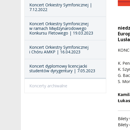
Koncert Orkiestry Symfonicznej |
7.12.2022
BRANDBOOK
PENDERECKI ACADEMY
PRESS
Koncert Orkiestry Symfonicznej
niedz
DOSTĘPNOŚĆ
w ramach Międzynarodowego
Konkursu Fletowego | 19.03.2023
DOM STUDENCKI
Euro
Lusł
Koncert Orkiestry Symfonicznej
KONCE
i Chóru AMKP | 16.04.2023
K. Pe
Koncert dyplomowy licencjacki
K. Sz
studentów dyrygentury | 7.05.2023
G. Ba
S. Mo
Koncerty archiwalne
Kami
Łukas
Bilety
Bilet