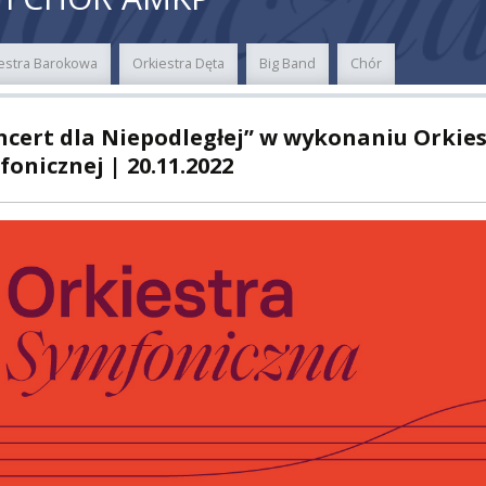
ER
estra Barokowa
Orkiestra Dęta
Big Band
Chór
A
ncert dla Niepodległej” w wykonaniu Orkies
onicznej | 20.11.2022
PNI
EKTÓW
ZNE