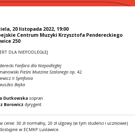
iela, 20 listopada 2022, 19:00
pejskie Centrum Muzyki Krzysztofa Pendereckiego
awice 250
RT DLA NIEPODLEGŁEJ
nderecki
Fanfara dla Niepodległej
ymanowski
Pieśni Muezina Szalonego
op. 42
cewicz
II Symfonia
niuszko
Bajka
la Dutkowska
sopran
z Borowicz
dyrygent
 w cenie: 30 zł normalny, 20 zł ulgowy (w tym studenci i uczniowie)
y dostępne w ECMKP Lusławice.