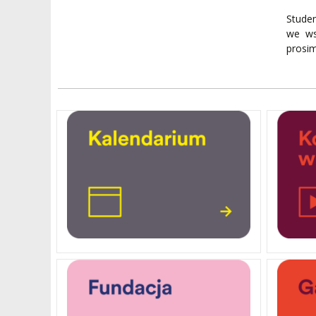
Stude
we ws
prosim