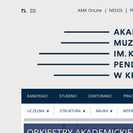
PL
EN
AMK OnLine
|
NESOS
|
P
KANDYDACI
STUDENCI
DOKTORANCI
PRA
UCZELNIA
STRUKTURA
NAUKA
INTE
O NAS
ORGANY UCZELNI
PROJEKTY BADAWCZ
ERAS
ORKIESTRY AKADEMICKIE