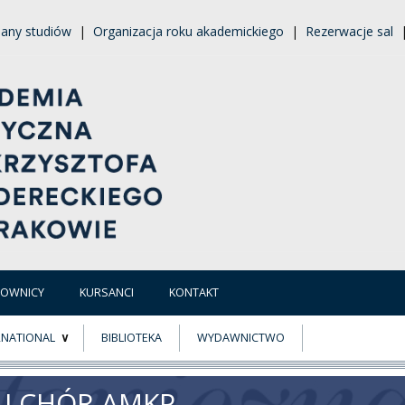
lany studiów
|
Organizacja roku akademickiego
|
Rezerwacje sal
COWNICY
KURSANCI
KONTAKT
RNATIONAL
BIBLIOTEKA
WYDAWNICTWO
E
MUS+
 I CHÓR AMKP