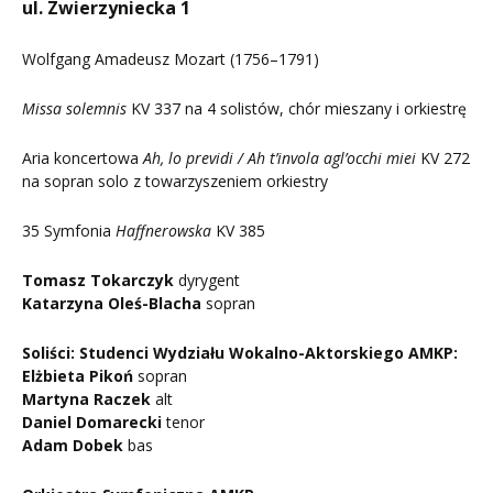
ul. Zwierzyniecka 1
Wolfgang Amadeusz Mozart (1756–1791)
Missa solemnis
KV 337 na 4 solistów, chór mieszany i orkiestrę
Aria koncertowa
Ah, lo previdi / Ah t’invola agl’occhi miei
KV 272
na sopran solo z towarzyszeniem orkiestry
35 Symfonia
Haffnerowska
KV 385
Tomasz Tokarczyk
dyrygent
Katarzyna Oleś-Blacha
sopran
Soliści: Studenci Wydziału Wokalno-Aktorskiego AMKP:
Elżbieta Pikoń
sopran
Martyna Raczek
alt
Daniel Domarecki
tenor
Adam Dobek
bas