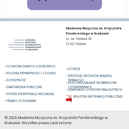
Akademia Muzyczna im. Krzysztofa
Pendereckiego w Krakowie
ul. św. Tomasza 43
31-027 Kraków
OCHRONA DANYCH OSOBOWYCH
DOTACJE
POLITYKA PRYWATNOŚCI I COOKIES
SPRZEDAŻ ŚRODKÓW MAJĄTKU
DOSTĘPNOŚĆ
TRWAŁEGO
PRZECIWDZIAŁANIE MOBBINGOWI
ZAMÓWIENIA PUBLICZNE
I DYSKRYMINACJI
STANDARDY OCHRONY MAŁOLETNICH
SYSTEM IDENTYFIKACJI WIZUALNEJ
BIULETYN INFORMACJI PUBLICZNEJ
PRAWO UCZELNIANE
© 2026 Akademia Muzyczna im. Krzysztofa Pendereckiego w
Krakowie. Wszelkie prawa zastrzeżone.