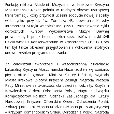
Funkcję rektora Akademii Muzycznej w Krakowie Krystyna
Moszumańska-Nazar pełniła w trudnym okresie ustrojowej
transformacji, który przyniósł uczelni zdobycie nowej siedziby
w budynku przy ul. św. Tomasza 43, powstanie Katedry
Interpretacji Muzyki Współczesnej (1991), zainicjowanie cyklu
dorocznych Kursów Wykonawstwa Muzyki Dawnej
prowadzonych przez holenderskich specjalistów muzyki XVII
i XVIII wieku z Konserwatorium w Amsterdamie (1991). Czas
ten był także okresem przygotowania i wdrożenia istotnych
unowocześnień programu nauczania.
Za całokształt twórczości i wszechstronną działalność
kulturalną Krystyna Moszumańska-Nazar została wyróżniona:
pięciokrotnie nagrodami Ministra Kultury i Sztuki, Nagrodą
Miasta Krakowa, Złotym Krzyżem Zasługi, Nagrodą Prezesa
Rady Ministrów za twórczość dla dzieci i młodzieży, Krzyżem
Kawalerskim Orderu Odrodzenia Polski, Nagrodą Związku
Kompozytorów Polskich, Odznaką Zasłużonego dla Kultury
Narodowej, Krzyżem Oficerskim Orderu Odrodzenia Polski,
z okazji jubileuszu 75-lecia urodzin i 45-lecia pracy artystycznej
– Krzyżem Komandorskim Orderu Odrodzenia Polski, Nagrodą