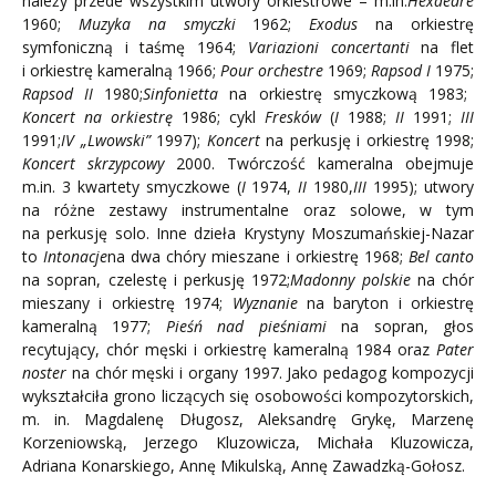
należy przede wszystkim utwory orkiestrowe – m.in.
Hexaedre
1960;
Muzyka na smyczki
1962;
Exodus
na orkiestrę
symfoniczną i taśmę 1964;
Variazioni concertanti
na flet
i orkiestrę kameralną 1966;
Pour orchestre
1969;
Rapsod I
1975;
Rapsod II
1980;
Sinfonietta
na orkiestrę smyczkową 1983;
Koncert na orkiestrę
1986; cykl
Fresków
(
I
1988;
II
1991;
III
1991;
IV „Lwowski”
1997);
Koncert
na perkusję i orkiestrę 1998;
Koncert skrzypcowy
2000. Twórczość kameralna obejmuje
m.in. 3 kwartety smyczkowe (
I
1974,
II
1980,
III
1995); utwory
na różne zestawy instrumentalne oraz solowe, w tym
na perkusję solo. Inne dzieła Krystyny Moszumańskiej-Nazar
to
Intonacje
na dwa chóry mieszane i orkiestrę 1968;
Bel canto
na sopran, czelestę i perkusję 1972;
Madonny polskie
na chór
mieszany i orkiestrę 1974;
Wyznanie
na baryton i orkiestrę
kameralną 1977;
Pieśń nad
pieśniami
na sopran, głos
recytujący, chór męski i orkiestrę kameralną 1984 oraz
Pater
noster
na chór męski i organy 1997. Jako pedagog kompozycji
wykształciła grono liczących się osobowości kompozytorskich,
m. in. Magdalenę Długosz, Aleksandrę Grykę, Marzenę
Korzeniowską, Jerzego Kluzowicza, Michała Kluzowicza,
Adriana Konarskiego, Annę Mikulską, Annę Zawadzką-Gołosz.