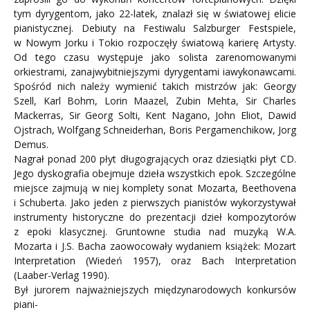
tym dyrygentom, jako 22-latek, znalazł się w światowej elicie
pianistycznej. Debiuty na Festiwalu Salzburger Festspiele,
w Nowym Jorku i Tokio rozpoczęły światową karierę Artysty.
Od tego czasu występuje jako solista zarenomowanymi
orkiestrami, zanajwybitniejszymi dyrygentami iawykonawcami.
Spośród nich należy wymienić takich mistrzów jak: Georgy
Szell, Karl Bohm, Lorin Maazel, Zubin Mehta, Sir Charles
Mackerras, Sir Georg Solti, Kent Nagano, John Eliot, Dawid
Ojstrach, Wolfgang Schneiderhan, Boris Pergamenchikow, Jorg
Demus.
Nagrał ponad 200 płyt długogrających oraz dziesiątki płyt CD.
Jego dyskografia obejmuje dzieła wszystkich epok. Szczególne
miejsce zajmują w niej komplety sonat Mozarta, Beethovena
i Schuberta. Jako jeden z pierwszych pianistów wykorzystywał
instrumenty historyczne do prezentacji dzieł kompozytorów
z epoki klasycznej. Gruntowne studia nad muzyką W.A.
Mozarta i J.S. Bacha zaowocowały wydaniem książek: Mozart
Interpretation (Wiedeń 1957), oraz Bach Interpretation
(Laaber-Verlag 1990).
Był jurorem najważniejszych międzynarodowych konkursów
piani-