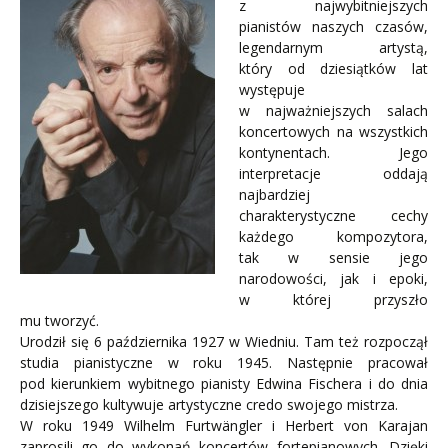
z najwybitniejszych
pianistów naszych czasów,
legendarnym artystą,
który od dziesiątków lat
występuje
w najważniejszych salach
koncertowych na wszystkich
kontynentach. Jego
interpretacje oddają
najbardziej
charakterystyczne cechy
każdego kompozytora,
tak w sensie jego
narodowości, jak i epoki,
w której przyszło
mu tworzyć.
Urodził się 6 października 1927 w Wiedniu. Tam też rozpoczął
studia pianistyczne w roku 1945. Następnie pracował
pod kierunkiem wybitnego pianisty Edwina Fischera i do dnia
dzisiejszego kultywuje artystyczne credo swojego mistrza.
W roku 1949 Wilhelm Furtwängler i Herbert von Karajan
zaprosili go do wykonań koncertów fortepianowych. Dzięki