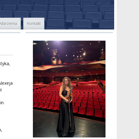
darzenia
Kontakt
styka,
Alexeja
rs
in
n,