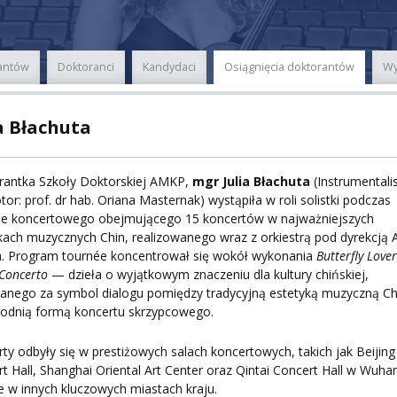
ER
rantów
Doktoranci
Kandydaci
Osiągnięcia doktorantów
Wy
A
a Błachuta
rantka Szkoły Doktorskiej AMKP,
mgr Julia Błachuta
(Instrumentali
PNI
or: prof. dr hab. Oriana Masternak) wystąpiła w roli solistki podczas
ée koncertowego obejmującego 15 koncertów w najważniejszych
ach muzycznych Chin, realizowanego wraz z orkiestrą pod dyrekcją 
a. Program tournée koncentrował się wokół wykonania
Butterfly Love
 Concerto
— dzieła o wyjątkowym znaczeniu dla kultury chińskiej,
EKTÓW
anego za symbol dialogu pomiędzy tradycyjną estetyką muzyczną Ch
hodnią formą koncertu skrzypcowego.
ty odbyły się w prestiżowych salach koncertowych, takich jak Beijing
ZNE
t Hall, Shanghai Oriental Art Center oraz Qintai Concert Hall w Wuha
e w innych kluczowych miastach kraju.