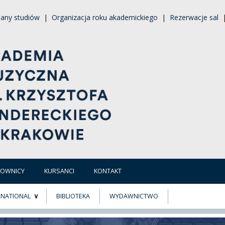
lany studiów
|
Organizacja roku akademickiego
|
Rezerwacje sal
COWNICY
KURSANCI
KONTAKT
RNATIONAL
BIBLIOTEKA
WYDAWNICTWO
E
MUS+