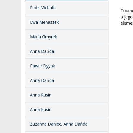
SALE KONCERTOWE
BIBLIOTEKA
Piotr Michalik
Tourné
a jego
BRANDBOOK
PENDERECKI ACADEMY
Ewa Menaszek
elemen
PRESS
DOSTĘPNOŚĆ
Maria Gmyrek
DOM STUDENCKI
Anna Dańda
Paweł Dyyak
Anna Dańda
Anna Rusin
Anna Rusin
Zuzanna Daniec, Anna Dańda