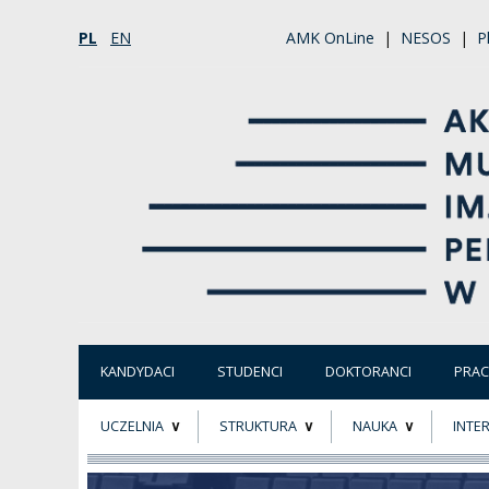
PL
EN
AMK OnLine
|
NESOS
|
P
KANDYDACI
STUDENCI
DOKTORANCI
PRA
UCZELNIA
STRUKTURA
NAUKA
INTE
O NAS
ORGANY UCZELNI
PROJEKTY BADAWCZ
ERAS