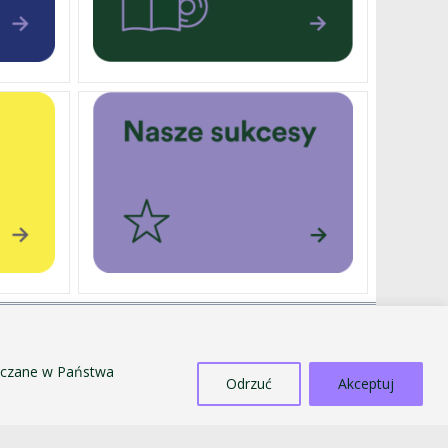
DOTACJE
SPRZEDAŻ ŚRODKÓW MAJĄTKU TRWAŁEGO
szczane w Państwa
Odrzuć
Akceptuj
PRZECIWDZIAŁANIE MOBBINGOWI
I DYSKRYMINACJI
STANDARDY OCHRONY MAŁOLETNICH
BIULETYN INFORMACJI PUBLICZNEJ