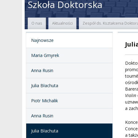
Szkoła Doktorska
PATRON
WŁADZE
EWALUACJA
POW
O nas
Aktualności
Zespół ds. Kształcenia Dokto
KADRA PEDAGOGICZNA
WYDZIAŁY
JAKOŚĆ KSZTAŁCENI
Najnowsze
Juli
WYBORY
JEDNOSTKI NAUKOWE
NOSTRYFIKACJA
DYPLOMÓW
Maria Gmyrek
DOKTORATY HC
OGÓLNOUCZELNIANY
Dokto
ZESPÓŁ DYDAKTYCZNY
NOSTRYFIKACJA STO
promot
Anna Rusin
PROFESURY HONOROWE
tourn
SZKOŁA DOKTORSKA
POSTĘPOWANIA
ośrodk
Julia Błachuta
AWANSOWE
Barer
EXCELLENCE IN TEACHING
Violin
STUDIA PODYPLOMOWE
Piotr Michalik
POTWIERDZANIE EF
uznaw
MAGNUS IN DOCTRINA
UCZENIA SIĘ
a zac
ADMINISTRACJA
Anna Rusin
ORKIESTRY AKADEMICKIE
Koncer
DOKUMENTY PUBLIC
I CHÓR AMKP
RZECZNICY
DRUGIEJ KATEGORII
Concer
Julia Błachuta
a takż