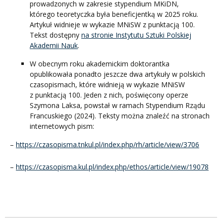
prowadzonych w zakresie stypendium MKiDN,
którego teoretyczka była beneficjentką w 2025 roku.
Artykuł widnieje w wykazie MNiSW z punktacją 100.
Tekst dostępny
na stronie Instytutu Sztuki Polskiej
Akademii Nauk
.
W obecnym roku akademickim doktorantka
opublikowała ponadto jeszcze dwa artykuły w polskich
czasopismach, które widnieją w wykazie MNiSW
z punktacją 100. Jeden z nich, poświęcony operze
Szymona Laksa, powstał w ramach Stypendium Rządu
Francuskiego (2024). Teksty można znaleźć na stronach
internetowych pism:
–
https://czasopisma.tnkul.pl/index.php/rh/article/view/3706
–
https://czasopisma.kul.pl/index.php/ethos/article/view/19078