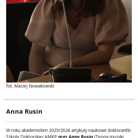
fot. Maciej Nowakowski
Anna Rusin
W roku akademickim 2025/2026 artykuły naukowe doktorantki
Szkoły Doktorskiej AMKP
mgr Anny Rusin
(Teoria muzyki,