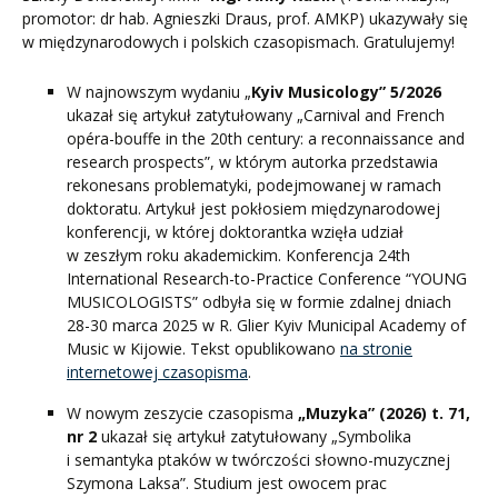
promotor: dr hab. Agnieszki Draus, prof. AMKP) ukazywały się
w międzynarodowych i polskich czasopismach. Gratulujemy!
W najnowszym wydaniu „
Kyiv Musicology” 5/2026
ukazał się artykuł zatytułowany „Carnival and French
opéra-bouffe in the 20th century: a reconnaissance and
research prospects”, w którym autorka przedstawia
rekonesans problematyki, podejmowanej w ramach
doktoratu. Artykuł jest pokłosiem międzynarodowej
konferencji, w której doktorantka wzięła udział
w zeszłym roku akademickim. Konferencja 24th
International Research-to-Practice Conference “YOUNG
MUSICOLOGISTS” odbyła się w formie zdalnej dniach
28-30 marca 2025 w R. Glier Kyiv Municipal Academy of
Music w Kijowie. Tekst opublikowano
na stronie
internetowej czasopisma
.
W nowym zeszycie czasopisma
„Muzyka” (2026) t. 71,
nr 2
ukazał się artykuł zatytułowany „Symbolika
i semantyka ptaków w twórczości słowno-muzycznej
Szymona Laksa”. Studium jest owocem prac