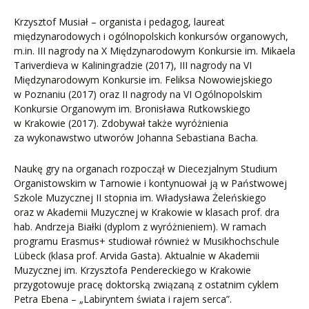
Krzysztof Musiał – organista i pedagog, laureat
międzynarodowych i ogólnopolskich konkursów organowych,
m.in. III nagrody na X Międzynarodowym Konkursie im. Mikaela
Tariverdieva w Kaliningradzie (2017), III nagrody na VI
Międzynarodowym Konkursie im. Feliksa Nowowiejskiego
w Poznaniu (2017) oraz II nagrody na VI Ogólnopolskim
Konkursie Organowym im. Bronisława Rutkowskiego
w Krakowie (2017). Zdobywał także wyróżnienia
za wykonawstwo utworów Johanna Sebastiana Bacha.
Naukę gry na organach rozpoczął w Diecezjalnym Studium
Organistowskim w Tarnowie i kontynuował ją w Państwowej
Szkole Muzycznej II stopnia im. Władysława Żeleńskiego
oraz w Akademii Muzycznej w Krakowie w klasach prof. dra
hab. Andrzeja Białki (dyplom z wyróżnieniem). W ramach
programu Erasmus+ studiował również w Musikhochschule
Lübeck (klasa prof. Arvida Gasta). Aktualnie w Akademii
Muzycznej im. Krzysztofa Pendereckiego w Krakowie
przygotowuje pracę doktorską związaną z ostatnim cyklem
Petra Ebena – „Labiryntem świata i rajem serca”.