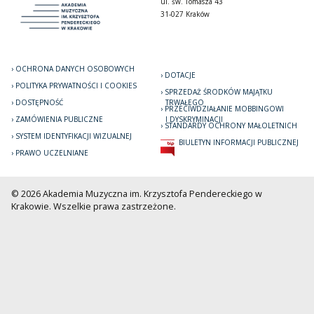
ul. św. Tomasza 43
31-027 Kraków
OCHRONA DANYCH OSOBOWYCH
DOTACJE
POLITYKA PRYWATNOŚCI I COOKIES
SPRZEDAŻ ŚRODKÓW MAJĄTKU
DOSTĘPNOŚĆ
TRWAŁEGO
PRZECIWDZIAŁANIE MOBBINGOWI
ZAMÓWIENIA PUBLICZNE
I DYSKRYMINACJI
STANDARDY OCHRONY MAŁOLETNICH
SYSTEM IDENTYFIKACJI WIZUALNEJ
BIULETYN INFORMACJI PUBLICZNEJ
PRAWO UCZELNIANE
© 2026 Akademia Muzyczna im. Krzysztofa Pendereckiego w
Krakowie. Wszelkie prawa zastrzeżone.