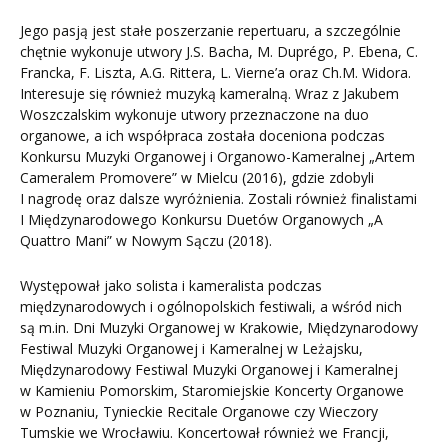
Jego pasją jest stałe poszerzanie repertuaru, a szczególnie
chętnie wykonuje utwory J.S. Bacha, M. Duprégo, P. Ebena, C.
Francka, F. Liszta, A.G. Rittera, L. Vierne’a oraz Ch.M. Widora.
Interesuje się również muzyką kameralną. Wraz z Jakubem
Woszczalskim wykonuje utwory przeznaczone na duo
organowe, a ich współpraca została doceniona podczas
Konkursu Muzyki Organowej i Organowo-Kameralnej „Artem
Cameralem Promovere” w Mielcu (2016), gdzie zdobyli
I nagrodę oraz dalsze wyróżnienia. Zostali również finalistami
I Międzynarodowego Konkursu Duetów Organowych „A
Quattro Mani” w Nowym Sączu (2018).
Występował jako solista i kameralista podczas
międzynarodowych i ogólnopolskich festiwali, a wśród nich
są m.in. Dni Muzyki Organowej w Krakowie, Międzynarodowy
Festiwal Muzyki Organowej i Kameralnej w Leżajsku,
Międzynarodowy Festiwal Muzyki Organowej i Kameralnej
w Kamieniu Pomorskim, Staromiejskie Koncerty Organowe
w Poznaniu, Tynieckie Recitale Organowe czy Wieczory
Tumskie we Wrocławiu. Koncertował również we Francji,