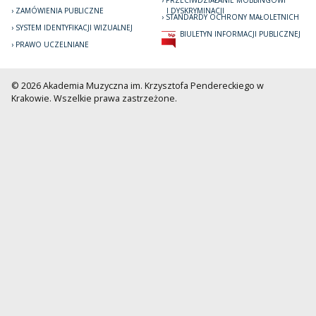
PRZECIWDZIAŁANIE MOBBINGOWI
ZAMÓWIENIA PUBLICZNE
I DYSKRYMINACJI
STANDARDY OCHRONY MAŁOLETNICH
SYSTEM IDENTYFIKACJI WIZUALNEJ
BIULETYN INFORMACJI PUBLICZNEJ
PRAWO UCZELNIANE
© 2026 Akademia Muzyczna im. Krzysztofa Pendereckiego w
Krakowie. Wszelkie prawa zastrzeżone.