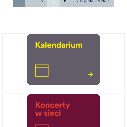
1
2
3
…
6
Następna strona »