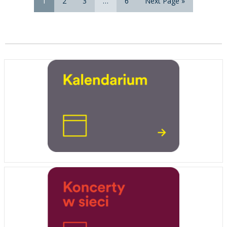
1
2
3
…
6
Next Page »