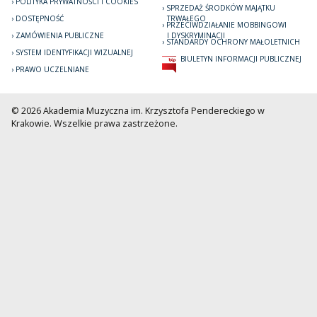
POLITYKA PRYWATNOŚCI I COOKIES
SPRZEDAŻ ŚRODKÓW MAJĄTKU
DOSTĘPNOŚĆ
TRWAŁEGO
PRZECIWDZIAŁANIE MOBBINGOWI
ZAMÓWIENIA PUBLICZNE
I DYSKRYMINACJI
STANDARDY OCHRONY MAŁOLETNICH
SYSTEM IDENTYFIKACJI WIZUALNEJ
BIULETYN INFORMACJI PUBLICZNEJ
PRAWO UCZELNIANE
© 2026 Akademia Muzyczna im. Krzysztofa Pendereckiego w
Krakowie. Wszelkie prawa zastrzeżone.