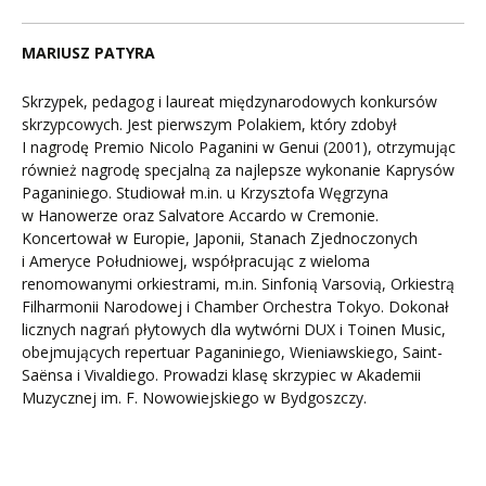
MARIUSZ PATYRA
Skrzypek, pedagog i laureat międzynarodowych konkursów
skrzypcowych. Jest pierwszym Polakiem, który zdobył
I nagrodę Premio Nicolo Paganini w Genui (2001), otrzymując
również nagrodę specjalną za najlepsze wykonanie Kaprysów
Paganiniego. Studiował m.in. u Krzysztofa Węgrzyna
w Hanowerze oraz Salvatore Accardo w Cremonie.
Koncertował w Europie, Japonii, Stanach Zjednoczonych
i Ameryce Południowej, współpracując z wieloma
renomowanymi orkiestrami, m.in. Sinfonią Varsovią, Orkiestrą
Filharmonii Narodowej i Chamber Orchestra Tokyo. Dokonał
licznych nagrań płytowych dla wytwórni DUX i Toinen Music,
obejmujących repertuar Paganiniego, Wieniawskiego, Saint-
Saënsa i Vivaldiego. Prowadzi klasę skrzypiec w Akademii
Muzycznej im. F. Nowowiejskiego w Bydgoszczy.