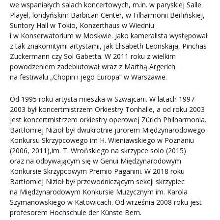
we wspaniałych salach koncertowych, m.in. w paryskiej Salle
Playel, londyńskim Barbican Center, w Filharmonii Berlińskiej,
Suntory Hall w Tokio, Konzerthaus w Wiedniu
i w Konserwatorium w Moskwie. Jako kameralista występował
z tak znakomitymi artystami, jak Elisabeth Leonskaja, Pinchas
Zuckermann czy Sol Gabetta. W 2011 roku z wielkim
powodzeniem zadebiutował wraz z Marthą Argerich
na festiwalu „Chopin i jego Europa” w Warszawie.
Od 1995 roku artysta mieszka w Szwajcarii. W latach 1997-
2003 był koncertmistrzem Orkiestry Tonhalle, a od roku 2003
jest koncertmistrzem orkiestry operowej Zürich Philharmonia.
Bartłomiej Nizioł był dwukrotnie jurorem Międzynarodowego
Konkursu Skrzypcowego im H. Wieniawskiego w Poznaniu
(2006, 2011),im. T. Wrońskiego na skrzypce solo (2015)
oraz na odbywającym się w Genui Międzynarodowym
Konkursie Skrzypcowym Premio Paganini. W 2018 roku
Bartłomiej Nizioł był przewodniczącym sekcji skrzypiec
na Międzynarodowym Konkursie Muzycznym im. Karola
Szymanowskiego w Katowicach. Od września 2008 roku jest
profesorem Hochschule der Künste Bern.