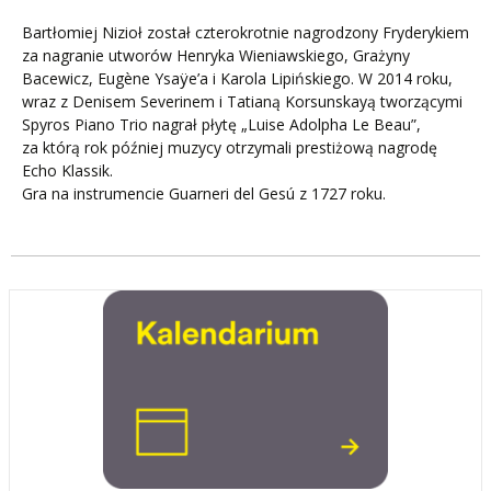
Bartłomiej Nizioł został czterokrotnie nagrodzony Fryderykiem
za nagranie utworów Henryka Wieniawskiego, Grażyny
Bacewicz, Eugène Ysaÿe’a i Karola Lipińskiego. W 2014 roku,
wraz z Denisem Severinem i Tatianą Korsunskayą tworzącymi
Spyros Piano Trio nagrał płytę „Luise Adolpha Le Beau”,
za którą rok później muzycy otrzymali prestiżową nagrodę
Echo Klassik.
Gra na instrumencie Guarneri del Gesú z 1727 roku.