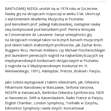
BARTŁOMIEJ NIZIOŁ urodził się w 1974 roku w Szczecinie.
Naukę gry na skrzypcach rozpoczął w wieku 5 lat. Ukończył
z wyróżnieniem Akademię Muzyczną w Poznaniu
pod kierunkiem prof. Jadwigi Kaliszewskiej, następnie naukę
swą kontynuował pod kierunkiem prof. Pierre’a Amoyala
w Conservatoire de Lausanne. Swoje umiejętności gry
na skrzypcach rozwijał także na licznych kursach muzycznych
pod okiem takich znakomitych profesorów, jak Zachar Bron,
Ruggiero Ricci, Herman Krebbers czy Michael Frischenschlager.
Jest laureatem pierwszych nagród na najbardziej liczących się
międzynarodowych konkursach skrzypcowych w Poznaniu
(I nagroda na X Międzynarodowym Konkursie im. H.
Wieniawskiego, 1991), Adelajdzie, Pretorii, Brukseli i Paryżu.
Jako solista występował z takimi orkiestrami, jak: Orkiestra
Filharmonii Narodowej w Warszawie, Sinfonia Varsovia,
NOSPR w Katowicach, Berlińska Orkiestra Symfoniczna, NDR
w Hanowerze, SWR w Kaiserslautern, Radio France w Paryżu,
English Chamber, London Symphony, Tonhalle w Zurychu,
Edmonton Symphony i wiele innych. Koncertował