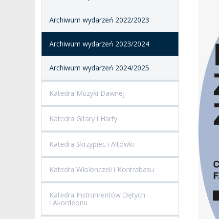
SALE KONCERTOWE
BIBLIOTEKA
Archiwum wydarzeń 2022/2023
BRANDBOOK
PENDERECKI ACADEMY
Archiwum wydarzeń 2023/2024
PRESS
DOSTĘPNOŚĆ
Archiwum wydarzeń 2024/2025
DOM STUDENCKI
Katedra Muzyki Dawnej
Katedra Gitary i Harfy
Katedra Skrzypiec i Altówki
Katedra Wiolonczeli i Kontrabasu
Katedra Instrumentów Dętych
i Akordeonu