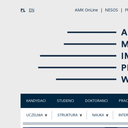
PL
EN
AMK OnLine
|
NESOS
|
P
KANDYDACI
STUDENCI
DOKTORANCI
PRA
UCZELNIA
STRUKTURA
NAUKA
INTE