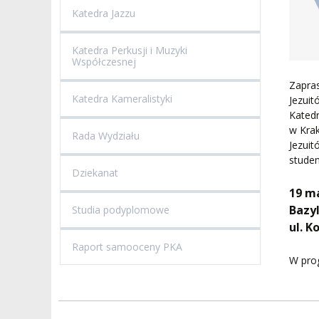
Katedra Jazzu
Katedra Perkusji i Muzyki
Współczesnej
Zapra
Katedra Kameralistyki
Jezui
Kated
w Krak
Rada Wydziału
Jezuit
studen
Dziekanat
19 ma
Bazy
Studia podyplomowe
ul. K
Raport samooceny PKA
W prog