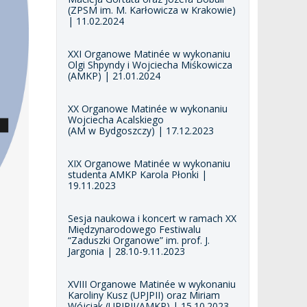
(ZPSM im. M. Karłowicza w Krakowie)
| 11.02.2024
XXI Organowe Matinée w wykonaniu
Olgi Shpyndy i Wojciecha Miśkowicza
(AMKP) | 21.01.2024
XX Organowe Matinée w wykonaniu
Wojciecha Acalskiego
(AM w Bydgoszczy) | 17.12.2023
XIX Organowe Matinée w wykonaniu
studenta AMKP Karola Płonki |
19.11.2023
Sesja naukowa i koncert w ramach XX
Międzynarodowego Festiwalu
“Zaduszki Organowe” im. prof. J.
Jargonia | 28.10-9.11.2023
XVIII Organowe Matinée w wykonaniu
Karoliny Kusz (UPJPII) oraz Miriam
Wójciak (UPJPII/AMKP) | 15.10.2023