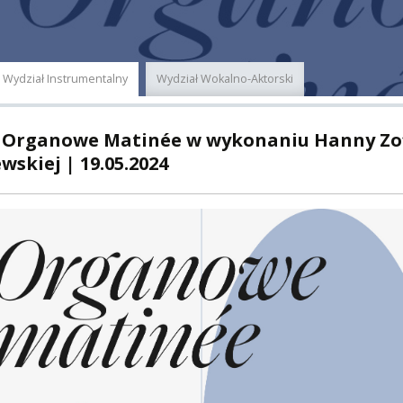
E
MUS+
ER
Wydział Instrumentalny
Wydział Wokalno-Aktorski
A
 Organowe Matinée w wykonaniu Hanny Zof
wskiej | 19.05.2024
PNI
EKTÓW
ZNE