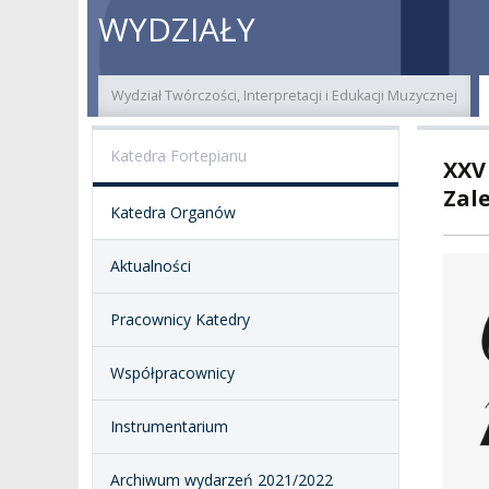
O NAS
ORGANY UCZELNI
PROJEKTY BADAWCZ
ERAS
WYDZIAŁY
PATRON
WŁADZE
EWALUACJA
POW
Wydział Twórczości, Interpretacji i Edukacji Muzycznej
KADRA PEDAGOGICZNA
WYDZIAŁY
JAKOŚĆ KSZTAŁCENI
Katedra Fortepianu
XXV
WYBORY
JEDNOSTKI NAUKOWE
NOSTRYFIKACJA
DYPLOMÓW
Zale
Katedra Organów
DOKTORATY HC
OGÓLNOUCZELNIANY
ZESPÓŁ DYDAKTYCZNY
NOSTRYFIKACJA STO
Aktualności
PROFESURY HONOROWE
SZKOŁA DOKTORSKA
POSTĘPOWANIA
AWANSOWE
Pracownicy Katedry
EXCELLENCE IN TEACHING
STUDIA PODYPLOMOWE
POTWIERDZANIE EF
Współpracownicy
MAGNUS IN DOCTRINA
UCZENIA SIĘ
ADMINISTRACJA
Instrumentarium
ORKIESTRY AKADEMICKIE
DOKUMENTY PUBLIC
I CHÓR AMKP
RZECZNICY
DRUGIEJ KATEGORII
Archiwum wydarzeń 2021/2022