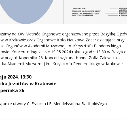
szamy na XXV Matinée Organowe organizowane przez Bazylikę Ojcó
tów w Krakowie oraz Organowe Koło Naukowe Zecer działające przy
rze Organów w Akademii Muzycznej im. Krzysztofa Pendereckiego
owie. Koncert odbędzie się 19.05.2024 roku o godz. 13:30 w Bazylic
ów przy ul. Kopernika 26. Koncert wykona Hanna Zofia Zalewska –
tka Akademii Muzycznej im. Krzysztofa Pendereckiego w Krakowie.
ja 2024, 13:30
lika Jezuitów w Krakowie
opernika 26
ramie utwory C. Francka i F. Mendelssohna Bartholdy’ego.